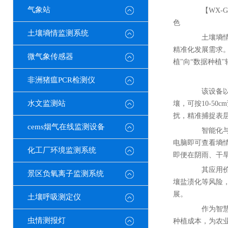
气象站
【WX-G
色
土壤墒情监测系统
土壤墒情是
精准化发展需求
微气象传感器
植"向“数据种植
非洲猪瘟PCR检测仪
该设备以管
水文监测站
壤，可按10-5
扰，精准捕捉表
cems烟气在线监测设备
智能化与便
电脑即可查看墒
化工厂环境监测系统
即便在阴雨、干
其应用价值
景区负氧离子监测系统
壤盐渍化等风险
展。
土壤呼吸测定仪
作为智慧农
虫情测报灯
种植成本，为农