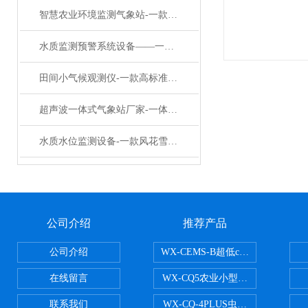
智慧农业环境监测气象站-一款龙马精神的数字农业气象站设备#2023已更新
水质监测预警系统设备——一款提升治理效能的浮标式水质在线监测系统
田间小气候观测仪-一款高标准的农业气象远程监测系统#2024已更新
超声波一体式气象站厂家-一体化多参数自动监测气象站2025已更新‍
水质水位监测设备-一款风花雪月的水位自动监测装置#2023已更新
公司介绍
推荐产品
公司介绍
WX-CEMS-B超低cems烟气监测系
在线留言
WX-CQ5农业小型气象站
联系我们
WX-CQ-4PLUS虫情测报灯