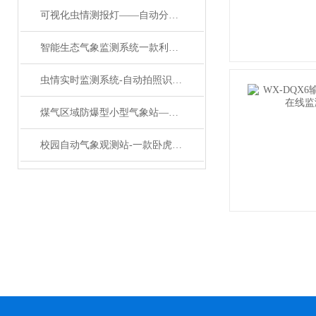
可视化虫情测报灯——自动分析虫情测报灯：农业害虫的“天敌”
智能生态气象监测系统一款利利落落的农田小气候自动气象站#2022已更新
虫情实时监测系统-自动拍照识别测报灯@万象新品
煤气区域防爆型小型气象站——一款这么好的防爆自动气象站2024行业标准
校园自动气象观测站-一款卧虎藏龙的校园无线气象站#2024已更新