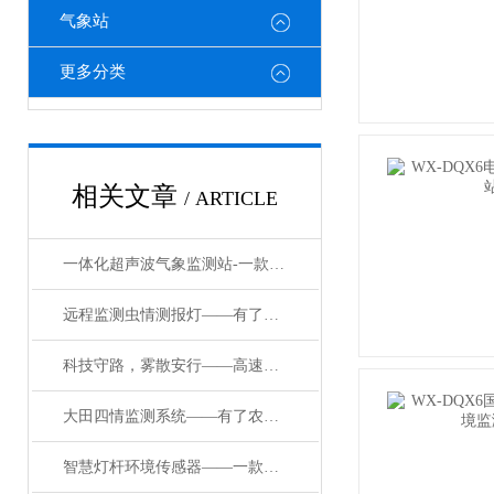
气象站
更多分类
相关文章
/ ARTICLE
一体化超声波气象监测站-一款五谷丰登一体式超声波气象站#2022已更新
远程监测虫情测报灯——有了这盏测报灯，害虫在农田藏不住啦
科技守路，雾散安行——高速公路能见度监测预警设备筑牢行车安全防线
大田四情监测系统——有了农业四情监测系统，农业生产从此告别“靠天吃饭”
智慧灯杆环境传感器——一款环保行动新助力的城市气象传感器2024已更新