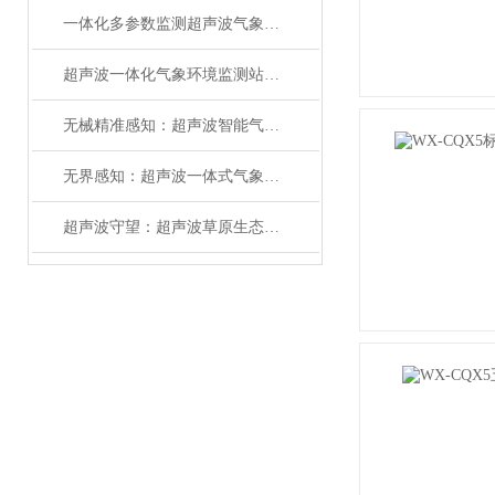
一体化多参数监测超声波气象站：精准感知，守护万物安澜
超声波一体化气象环境监测站：精准感知，赋能全域智慧监测#2026已更新
无械精准感知：超声波智能气象监测设备的革新之力
无界感知：超声波一体式气象监测站，重构气象数据新生态
超声波守望：超声波草原生态监测站科技为草原生态筑起智慧屏障