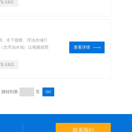
X-SXJ1
测、水下观察、浑浊水域打
（含浑浊水域）以视频或照
查看详情
的缩短搜救时间，提高搜救
类水域。
X-SXJ2
页 跳转到第
页
联系我们