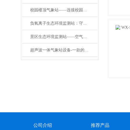
校园楼顶气象站——连接校园与社会桥梁的科普校园气象站系统#2024顺丰包邮
负氧离子生态环境监测站：守护空气品质的“隐形哨兵”
景区生态环境监测站——空气质量一目了然！一体化负氧离子监测站让您更安心
超声波一体气象站设备-一款的四平八稳的超声波气象站生产厂家#2023已更新
公司介绍
推荐产品