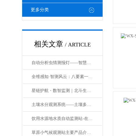
更多分类
相关文章
/ ARTICLE
自动分析虫情测报灯——智慧虫情测报系统的实时数据传输机制
全维感知·智测风云：八要素一体式气象观测设备的硬核实力
星链护航・数智监测｜北斗生态自动化气象监测设备领导气象感知新变革
土壤水分观测系统——土壤多参数自动监测站：农田里的 “智能数据小站”
饮用水源地水质自动监测站-在线水质监测设备系统2025已更新‍
草原小气候观测站主要产品介绍，有哪些特点？