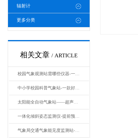
辐射计
更多分类
相关文章
/ ARTICLE
校园气象观测站需哪些仪器-一款万象力推的全国校园气象站#2024已更新
中小学校园科普气象站-一款好用的中小学校园气象站#2023已更新
太阳能全自动气象站——超声波气象监测仪：让环境感知告别机械磨损
一体化倾斜姿态监测仪-提前预警潜在的自然灾害古树名木倾斜智能监测系统
气象局交通气象能见度监测站-专业的能见度监测站#2023已更新