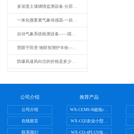
多深度土壤墒情监测设备:分层精准感知,适配作物全周期生长需求
一体化微要素气象传感器-一款喜出望外的智慧灯杆气象传感器#2023已更新
自动气象系统检测设备——国内小型自动气象站：小站点，大作用的环境守护者
慧眼守田垄 物联智测护丰收——物联网虫情信息自动测报灯的农业革新
防爆风速风向仪的价格是多少@万象环境厂家#降雨新闻
公司介绍
推荐产品
公司介绍
WX-CEMS-B超低cems烟气监测系
在线留言
WX-CQ5农业小型气象站
联系我们
WX-CQ-4PLUS虫情测报灯