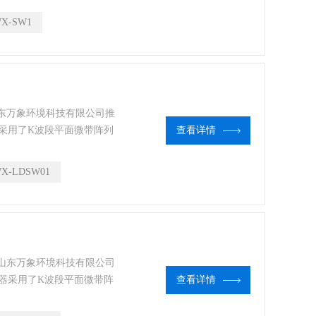
预警等场合进行非接触式流
X-SW1
性高、维护方便的特点；测
浮物等因素的影响。
山东万象环境科技有限公司推
采用了K波段平面微带阵列
查看详情
X-LDSW01
是山东万象环境科技有限公司
器采用了K波段平面微带阵
查看详情