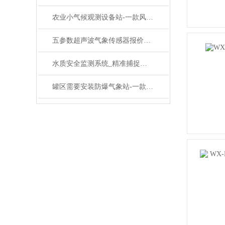
农业小气候观测设备站-一款风光旖旎的田间自动气象站#2023已更新
五参数超声波气象传感器报价@万象环境厂家《高温预警》
水质安全监测系统_精准捕捉水质异常！水质在线监测系统的工作原理与优势
罐区需要安装防爆气象站-一款茕茕孑立的供应防爆气象站厂家#2023已更新