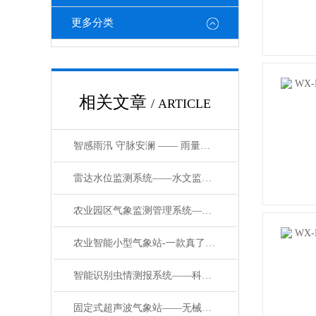
更多分类
相关文章
/ ARTICLE
智感雨汛 守脉安澜 —— 雨量水位自动观测设施的科技担当
雷达水位监测系统——水文监测系统：让河流 “开口说话” 的科技神器
农业园区气象监测管理系统——可快速安装的农业种植气象站#2024全+境+派+送
农业智能小型气象站-一款真了不起的小型气象站监测仪器#2022已更新
智能识别虫情测报系统——科研力量助力！这款虫情测报仪让农业更高效
固定式超声波气象站——无械之利：超声波气象环境监测仪器的技术突破