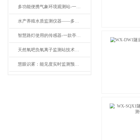
多功能便携气象环境观测站-一款好方便的可搬移自动气象站#2023已更新
水产养殖水质监测仪器——多参数水质监测系统：水环境预警的第一道防线
智慧路灯使用的传感器-一款亭亭玉立的综合气象传感器#2022已更新
天然氧吧负氧离子监测站技术参数
慧眼识雾：能见度实时监测预报系统筑牢安全防线​ ​