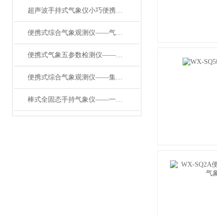
超声波手持式气象仪小巧便携的“气象小能手”
便携式综合气象观测仪——气象数据宝库的应急移动式气象站2024已更新
便携式气象五参数检测仪——一款集多项气象要素于一体的便携式手持气象站
便携式综合气象观测仪——集多项气象要素于一体的手持气象仪2024顺丰包邮
棒式全固态手持气象仪——一款真省劲儿的便携式地面观测站#2024已更新