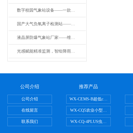
数字校园气象站设备——一款经得起研究的校园数字气象站设备#2024已更新
国产大气负氧离子检测站——揭秘高智能一体化负氧离子监测站的神奇之处
液晶屏防爆气象站厂家——维护公司安全的防爆自动气象站供应厂家/万象直送
光感赋能精准监测，智绘降雨动态图景——光学自动降雨量监测系统解析
公司介绍
推荐产品
公司介绍
WX-CEMS-B超低cems烟气监测系
在线留言
WX-CQ5农业小型气象站
联系我们
WX-CQ-4PLUS虫情测报灯