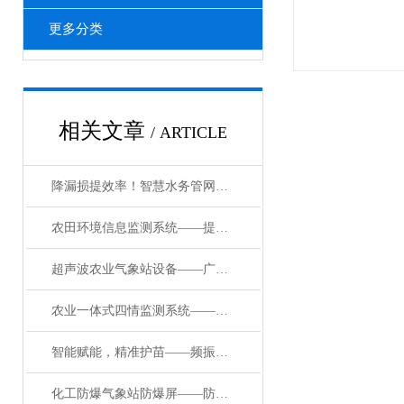
更多分类
相关文章
/ ARTICLE
降漏损提效率！智慧水务管网遥测终端机赋能供排水精细化运维
农田环境信息监测系统——提高农业抗灾能力全自动农业气象站2024顺丰包邮
超声波农业气象站设备——广泛应用不断拓展的高速公路气象站024厂家直发
农业一体式四情监测系统——一款井井有条的农业四情监测设备2024已更新
智能赋能，精准护苗——频振式杀虫灯植保设备新升级
化工防爆气象站防爆屏——防爆气象环境监测站：高科技如何守护生产安全？