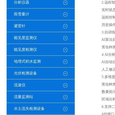
分析仪器
2.远程智
实时状态监
雨雪量计
远程控制操
历史操作记
避雷针
3.自训练
能见度监测仪
AI算法自
害虫种类自
能见度检测仪
4.AI分
地埋式积水监测
AI自动分
人工修正：
光伏检测设备
5.多维度
害虫种类统
流速仪
数量统计：
流量监测站
区域分析：
6.支持二
水土流失检测设备
API接口：