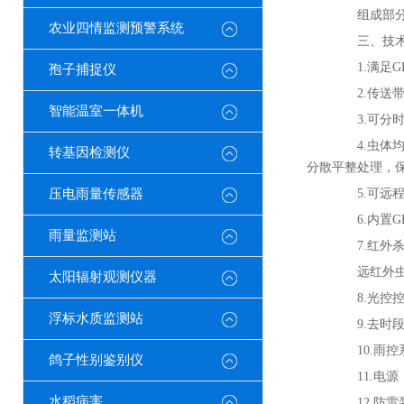
组成部分：
农业四情监测预警系统
三、技术
1.满足GB
孢子捕捉仪
2.传送带
智能温室一体机
3.可分时
4.虫体均
转基因检测仪
分散平整处理，
压电雨量传感器
5.可远程
6.内置G
雨量监测站
7.红外杀虫
远红外虫体
太阳辐射观测仪器
8.光控控
浮标水质监测站
9.去时段
10.雨控
鸽子性别鉴别仪
11.电源：
水稻病害
12.防雷