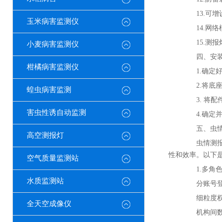
13.可增
玉米病害监测仪
14.网络模
15.测报
小麦病害监测仪
四、安装
柑橘病害监测仪
1.确定好
2.将底座
蝗虫病害监测
3. 将配
害虫性诱自动监测
4.确定并
五、虫情
高空测报灯
虫情测报平
性和效率。以下
空气质量监测站
1.多角色
水质监测站
分账号登录
细粒度权限
全天空成像仪
机构间数据