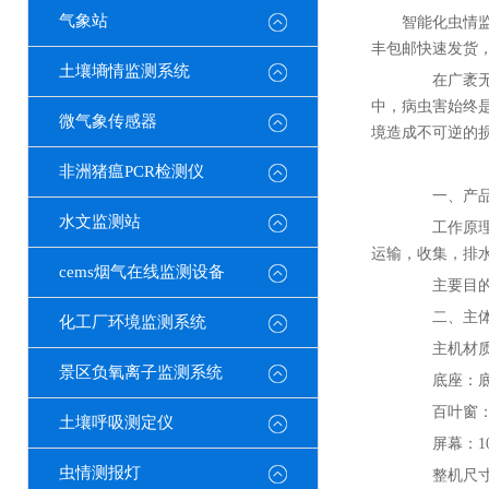
气象站
智能化虫情监
丰包邮快速发货
土壤墒情监测系统
在广袤无垠
中，病虫害始终
微气象传感器
境造成不可逆的
非洲猪瘟PCR检测仪
一、产品
水文监测站
工作原理：
运输，收集，排水
cems烟气在线监测设备
主要目的：
二、主体
化工厂环境监测系统
主机材质
景区负氧离子监测系统
底座：底座
百叶窗：
土壤呼吸测定仪
屏幕：10
虫情测报灯
整机尺寸：71