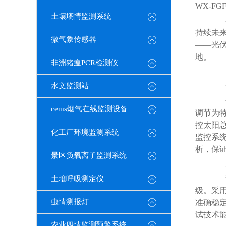
WX-F
土壤墒情监测系统
在
持续未
微气象传感器
——光
地。
非洲猪瘟PCR检测仪
水文监测站
一
分
cems烟气在线监测设备
调节为
控太阳
化工厂环境监测系统
监控系
析，保
景区负氧离子监测系统
二
该
土壤呼吸测定仪
级。采
虫情测报灯
准确稳
试技术能
农业四情监测预警系统