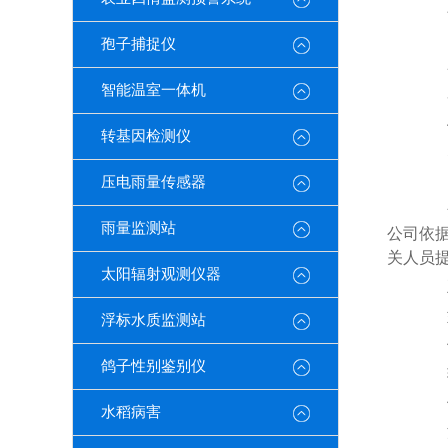
三
1
孢子捕捉仪
2
智能温室一体机
3
4
转基因检测仪
5
四
压电雨量传感器
分
雨量监测站
公司依
关人员
太阳辐射观测仪器
五
型号
浮标水质监测站
供电
鸽子性别鉴别仪
输出
供电
水稻病害
波特