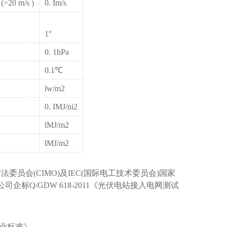
(>20 m/s )
0. Im/s
1°
0. 1hPa
0.1℃
lw/m2
0. IMJ/ni2
lMJ/m2
lMJ/m2
会(CIMO)及IEC(国际电工技术委员会)国家
司企标Q/GDW 618-2011《光伏电站接入电网测试
行业标准》