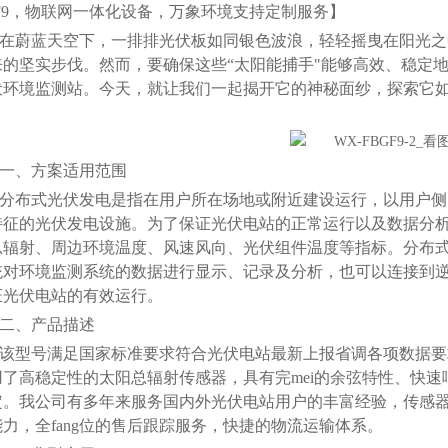
GF9，物联网一体化设备，万象环境支持定制服务
】
蔚蓝天空下，一排排光伏板如同银色波浪，轻轻摇曳在阳光之
来的坚实步伐。然而，要确保这些“太阳能捕手"能够高效、稳定
伏环境监测站。今天，就让我们一起揭开它的神秘面纱，探索它
、方案适用范围
布式光伏发电是指在用户所在场地或附近建设运行，以用户侧
特征的光伏发电设施。为了保证光伏电站的正常运行以及数据分
总辐射、周边环境温度、风速风向、光伏组件温度等指标。分布
统对环境监测系统的数据进行显示、记录及分析，也可以连接到
证光伏电站的有效运行。
、产品描述
型号满足国家标准要求符合光伏电站最新上报省调各项数据要
用了高稳定性的太阳总辐射传感器，具有完mei的余弦特性、快
定。我公司有多年来服务国内外光伏电站用户的丰富经验，传感
力，全fang位的售后跟踪服务，快捷的物流运输体系。