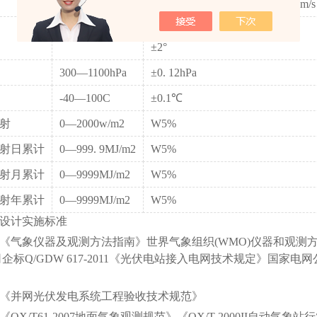
0—60m/s
土 2% (W20m/s ), ± 2%+0. 03V m/s 
0 —359°
±2°
300—1100hPa
±0. 12hPa
-40—100C
±0.1℃
射
0—2000w/m2
W5%
射日累计
0—999. 9MJ/m2
W5%
射月累计
0—9999MJ/m2
W5%
射年累计
0—9999MJ/m2
W5%
计实施标准
象仪器及观测方法指南》世界气象组织(WMO)仪器和观测方法委员
企标Q/GDW 617-2011《光伏电站接入电网技术规定》国家电网公
并网光伏发电系统工程验收技术规范》
X/T61-2007地面气象观测规范》《QX/T-2000II自动气象站