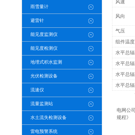
风速
雨雪量计
风向
避雷针
气压
能见度监测仪
组件温度
能见度检测仪
水平总辐
地埋式积水监测
水平总辐
水平总辐
光伏检测设备
水平总辐
流速仪
设
《气
流量监测站
电网公司
规程》
水土流失检测设备
《
雷电预警系统
《Q