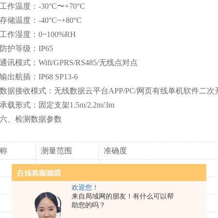
温度：-30°C〜+70°C
温度：-40°C~+80°C
湿度：0~100%RH
等级：IP65
模式：Wifi/GPRS/RS485/无线点对点
航插：IP68 SP13-6
接收模式：无线数据云平台APP/PC/网页有线单机软件二次
形式：固定支架1.5m/2.2m/3m
、检测数据参数
称
测量范围
准确度
-40—123. 8°C
±0.1℃
0—100%RH
±2%RH
欢迎您！
来自局域网的朋友！有什么可以帮
-40—123. 8°C
+0.1℃
助您的吗？