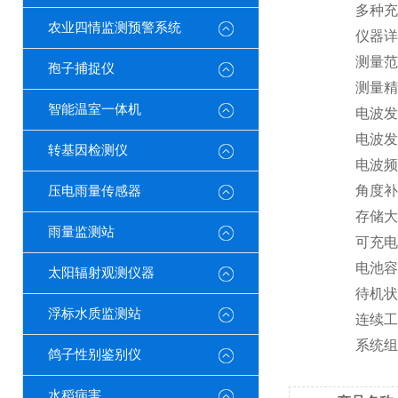
多种充电
农业四情监测预警系统
仪器详
测量范围： 
孢子捕捉仪
测量精度： 
智能温室一体机
电波发射角
电波发射标
转基因检测仪
电波频率：
角度补偿
压电雨量传感器
存储大小：
雨量监测站
可充电锂
电池容量(2
太阳辐射观测仪器
待机状态(
浮标水质监测站
连续工作
系统组
鸽子性别鉴别仪
水稻病害