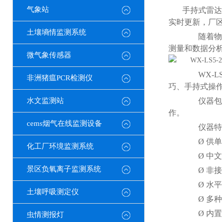
气象站
手持式雷达
实时更新，厂
土壤墒情监测系统
随着物联
测量和数据分
微气象传感器
WX-LS
非洲猪瘟PCR检测仪
巧、手持式操
水文监测站
仪器包括
作。
cems烟气在线监测设备
仪器特
Ø 供单人
化工厂环境监测系统
Ø 中文
景区负氧离子监测系统
Ø 非接
Ø 水平
土壤呼吸测定仪
Ø 多种
Ø 内置大
虫情测报灯