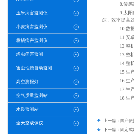
8.传感器m
9.太阳能供
玉米病害监测仪
踪，效率提高2
小麦病害监测仪
10.数据
11.安卓7
柑橘病害监测仪
12.整
蝗虫病害监测
13.整
14.整
害虫性诱自动监测
15.生产
16.生
高空测报灯
17.生产
空气质量监测站
18.生
水质监测站
上一篇：
国产便
全天空成像仪
下一篇：
固定式