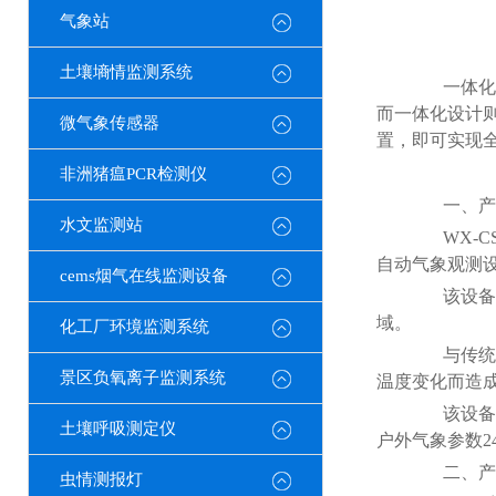
气象站
土壤墒情监测系统
一体化设
而一体化设计
微气象传感器
置，即可实现
非洲猪瘟PCR检测仪
一、产
水文监测站
WX-CS
自动气象观测
cems烟气在线监测设备
该设备免
域。
化工厂环境监测系统
与传统的
景区负氧离子监测系统
温度变化而造
该设备创
土壤呼吸测定仪
户外气象参数
二、产
虫情测报灯