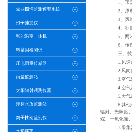
1、顶盖
农业四情监测预警系统
2、原理
3、风速
孢子捕捉仪
4、标配GP
智能温室一体机
5、两米
6、传感器
转基因检测仪
三、技
1.风速(标配
压电雨量传感器
2.风向(标
雨量监测站
3.空气温度
4.空气湿度
太阳辐射观测仪器
5.大气压力(
浮标水质监测站
6.其他可
辐射、光照度
鸽子性别鉴别仪
烷、一氧化氮、
7.采集器供
水稻病害