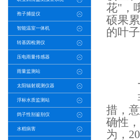
花"，
孢子捕捉仪
硕果累
智能温室一体机
的叶子
转基因检测仪
压电雨量传感器
雨量监测站
一
太阳辐射观测仪器
非洲
浮标水质监测站
措，意
鸽子性别鉴别仪
确性，
水稻病害
为，2