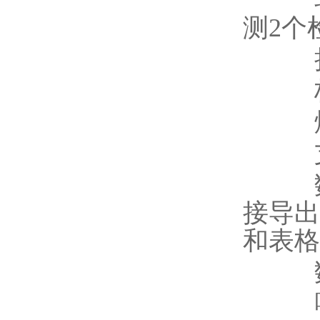
软件
测2个
扩
标
熔
支
数据
接导出
和表格
数据
噪音