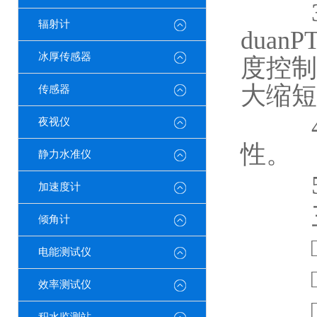
3.
辐射计
dua
冰厚传感器
度控制
大缩短
传感器
4.
夜视仪
性。
静力水准仪
5.
加速度计
三、
倾角计
□ 
电能测试仪
□
效率测试仪
□