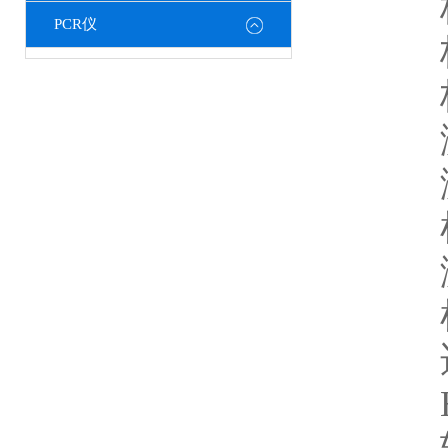
梯度
PCR仪
梯
梯
激发
激发
检
激发
检测
适用
HEX