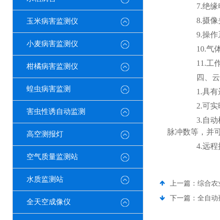
7.绝缘电阻
8.摄像头
玉米病害监测仪
9.操作系
小麦病害监测仪
10.气体采
11.工作
柑橘病害监测仪
四、云
蝗虫病害监测
1.具有
2.可实
害虫性诱自动监测
3.自动
脉冲数等，并
高空测报灯
4.远程
空气质量监测站
水质监测站
上一篇：
综合农
下一篇：
全自动
全天空成像仪