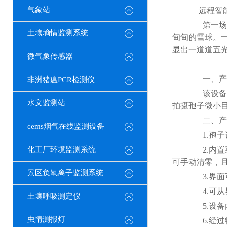
气象站
远程智
第一场雪 
土壤墒情监测系统
甸甸的雪球。
显出一道道五
微气象传感器
一、产
非洲猪瘟PCR检测仪
该设备通
水文监测站
拍摄孢子微小目
二、产
cems烟气在线监测设备
1.孢子
化工厂环境监测系统
2.内置
可手动清零，
景区负氧离子监测系统
3.界面可
4.可从界
土壤呼吸测定仪
5.设备内
虫情测报灯
6.经过