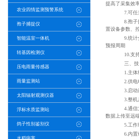
提高了采集效
农业四情监测预警系统
7.可任意
8.孢子捕
孢子捕捉仪
置设备参数、
9.统计
智能温室一体机
预报周期
转基因检测仪
10.支
三、技
压电雨量传感器
1.主体
雨量监测站
2.供电电压
3.启动最大
太阳辐射观测仪器
3.整机尺寸：
4.通信方
浮标水质监测站
数据上传至远
鸽子性别鉴别仪
5.工作环境
6.内置载
水稻病害