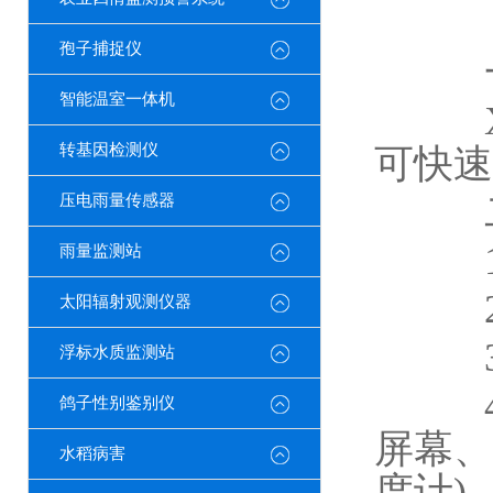
孢子捕捉仪
一
智能温室一体机
XW
转基因检测仪
可快速
二
压电雨量传感器
1.
雨量监测站
2.
太阳辐射观测仪器
3.
浮标水质监测站
4.
鸽子性别鉴别仪
屏幕、
水稻病害
度计)