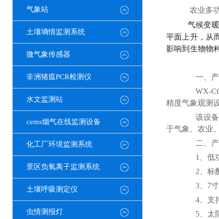
气象站
农业多
气候变
土壤墒情监测系统
平面上升，从
影响到生物物
微气象传感器
非洲猪瘟PCR检测仪
一、产
WX-CQ
水文监测站
精度气象观测
该设备由
cems烟气在线监测设备
于气象、农业
二、产
化工厂环境监测系统
1、低功耗
景区负氧离子监测系统
2、标配
3、7寸安卓
土壤呼吸测定仪
4、支持m
虫情测报灯
5、太阳