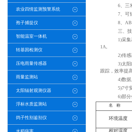
6、三米
农业四情监测预警系统
7、可短
8、ABS
孢子捕捉仪
三、技
智能温室一体机
1)采集器供
1A,
转基因检测仪
2)传感器m
压电雨量传感器
3)太阳能供
跟踪，效率提高
雨量监测站
4)数据上
5)7寸安卓
太阳辐射观测仪器
6)部分
浮标水质监测站
名 称
鸽子性别鉴别仪
环境温度
相对湿度
水稻病害