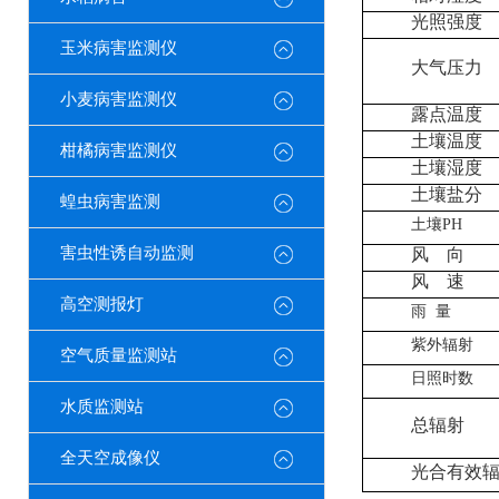
光照强度
玉米病害监测仪
大气压力
小麦病害监测仪
露点温度
土壤温度
柑橘病害监测仪
土壤湿度
土壤盐分
蝗虫病害监测
土壤PH
害虫性诱自动监测
风 向
风 速
高空测报灯
雨 量
紫外辐射
空气质量监测站
日照时数
水质监测站
总辐射
全天空成像仪
光合有效