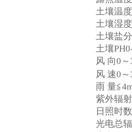
土壤温度-3
土壤湿度0
土壤盐分0~
土壤PH0-1
风 向0～36
风 速0～3
雨 量≦4m
紫外辐射0
日照时数0～
光电总辐射