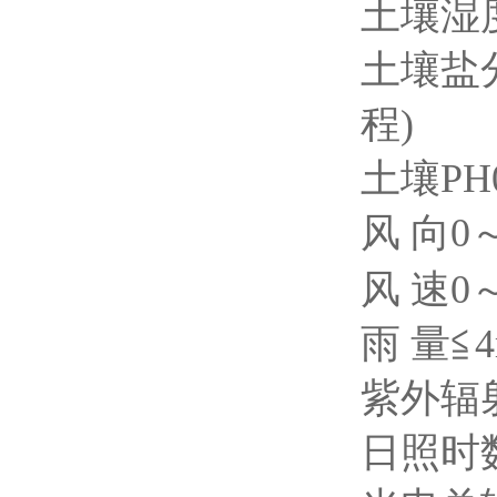
土壤湿度
土壤盐分0~
程)
土壤PH0-
风 向0～3
风 速0～
雨 量≦4
紫外辐射0
日照时数0