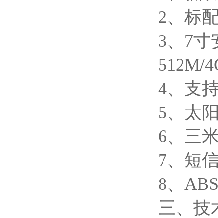
2、标
3、7寸
512M/
4、支持
5、太
6、三
7、短
8、A
三、技