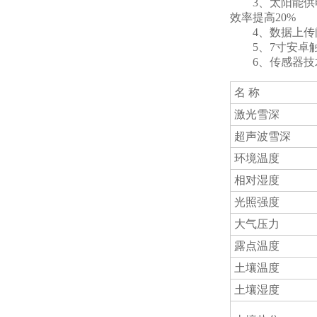
3、太阳能供电、配
效率提高20%
4、数据上传间隔：
5、7寸安卓触屏，
6、传感器技
名 称
激光雪深
超声波雪深
环境温度
相对湿度
光照强度
大气压力
露点温度
土壤温度
土壤湿度