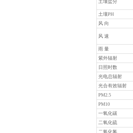
土壤盐分
土壤PH
风 向
风 速
雨 量
紫外辐射
日照时数
光电总辐射
光合有效辐射
PM2.5
PM10
一氧化碳
二氧化硫
二氧化氮