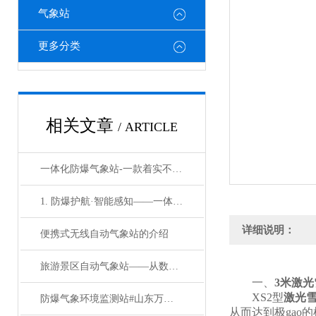
气象站
更多分类
相关文章
/ ARTICLE
一体化防爆气象站-一款着实不错的防爆小型气象站系统#2023已更新
1. 防爆护航·智能感知——一体化五参数监测系统筑牢高危场景安全防线
详细说明：
便携式无线自动气象站的介绍
旅游景区自动气象站——从数据到决策，超声波气象环境监测站的价值蜕变
一、
3米激
XS2型
激光
防爆气象环境监测站#山东万象环境新品上架《台风新闻》
从而达到极ga