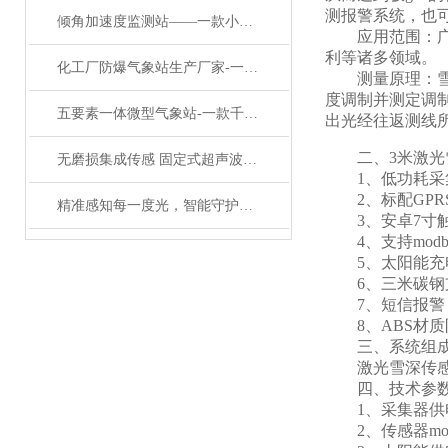
测报警系统，也
倾角加速度监测站——一款小型有大用处的无线倾角加速度计万象/直送2024
应用范围：广泛
利等诸多领域。
化工厂防爆气象站生产厂家-一款笃实好学的防爆气象站系统#2023已更新
测量原理：雪深
度调制并测定调
五要素一体微型气象站-一款千秋几世的五要素气象传感器#2022已更新
出光经往返测线
二、3米激光
无磨损集成传感 固定式超声波气象站打造户外长效精准测报方案#2026已更新
1、低功耗采集
2、标配GPR
精准感知每一度光，智能守护每一寸电——九要素光伏环境监测设备详解
3、安卓7寸触屏，版
4、支持modbu
5、太阳能充电
6、三米碳钢
7、短信报警，
8、ABS材质防
三、系统组
激光雪深传感器
四、技术参
1、采集器供电接口
2、传感器modb