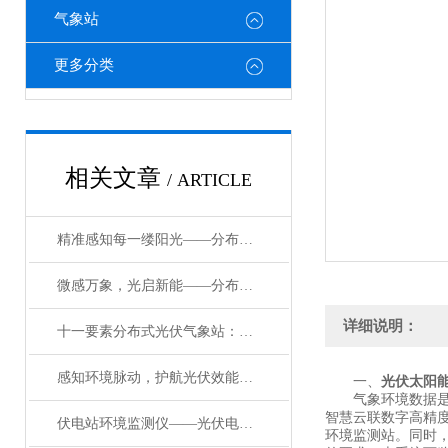
气象站
更多分类
相关文章
/ ARTICLE
精准感知每一缕阳光——分布式光伏环境气象监测设备的实践与赋能
微感万象，光启新能——分布式光伏气象环境监测仪器的增效密码
详细说明：
十一要素分布式光伏气象站：为光伏高效运维注入“气象智慧”
感知环境脉动，护航光伏效能——分布式光伏电站环境监测设备的核心价值
一、
光伏太阳
气象环境数据是决
智慧云联数字高精度
伏电站环境监测仪——光伏电站环境监测设备2024已更新
环境监测站。同时，也