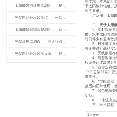
的要求。本系统可
太阳能发电环境监测站——护航绿色能源的光伏环境监测仪器#2024已更新
平太阳散射辐射、
业务要求。
广泛用于太阳能发
光伏电站环境监测仪——一款提高运维效率的光伏环境监测站#2024已更新
二、
光伏太阳
太阳能辐射综合观测站——薪尽火传的太阳能辐射综合观测站2024(万象推送)
1、实时数据监测
射、水平太阳总辐
时间等多种监测数
光伏环境监测仪——三人行必有我师的光伏环境监测仪2024(万象推送
2、科技型采集仪：
校正并进行高精度
3、无线数据存储：
光伏电站环境监测设备——良师益友的光伏电站环境监测设备2024(万象推送）
4、智慧数据运维：
行设备运维故障分
5、自标定灵敏度：
1996 总辐射表
准确性。
6、*型跟踪器：我
范围内正常使用，使用
7、绿色电源管理：
切换。
8、一体观测支架
三、技术指标
技术参数