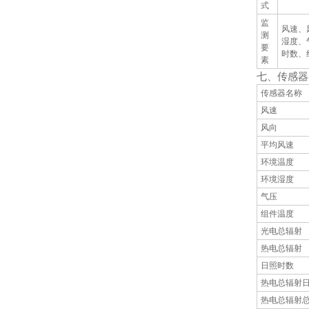
式
监
风速、
测
湿度、
要
时数、
素
七、传感器
传感器名称
风速
风向
平均风速
环境温度
环境湿度
气压
组件温度
光电总辐射
热电总辐射
日照时数
热电总辐射
热电总辐射