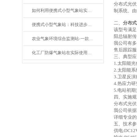
分布式光伏
如何利用便携式小型气象站实现精准气象监测？
制系统、由
二、
分布式
便携式小型气象站：科技进步带来的便利
该型号满足
阳总辐射传
农业气象环境综合监测站-一款春风化雨的室外超声波气象站#2022已更新
我公司有多
售后跟踪服
化工厂防爆气象站在实际使用中有着7大功能特点
三、典型应
1.太阳能
2.太阳能
3.卫星反
4.热应力
5.电站初
四、实施规
分布式光伏
我公司依据
详细专业的
五、技术参
供电:DC12