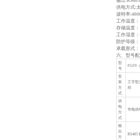
输出:RS48
供电方式:太阳
波特率:480
工作温度：-4
存储温度：-4
工作湿度：0
防护等级：I
承载形式：
六、型号配
型
FGF9
号
安
装
工字型
方
丝
式
供
电
市电供
方
式
输
出
RS485
方