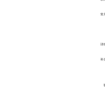
常
详
补