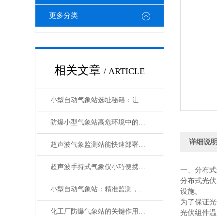
更多分类
相关文章
/ ARTICLE
小型自动气象站选址秘籍：让数据精准“扎根”
防爆小型气象站高危环境中的安全气象守护者
详细说
超声波气象监测站能快速部署的智慧气象设备
超声波手持式气象仪小巧便携的“气象小能手”
一、
分布式
分布式光伏
小型自动气象站：精准监测，助力多领域应用
设施。
为了保证光
化工厂防爆气象站的关键作用与运行管理
光伏组件温