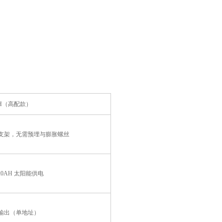
1H（高配款）
支架，无需预埋与膨胀螺丝
20AH 太阳能供电
5 输出（单地址）