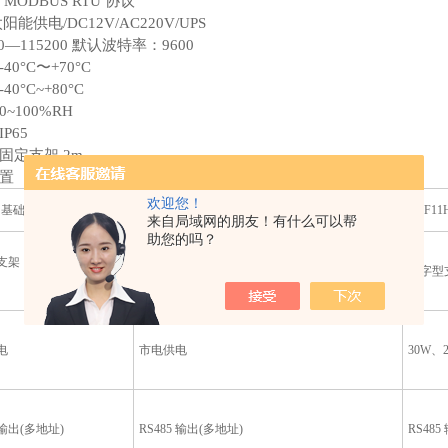
5 MODBUS RTU 协议
能供电/DC12V/AC220V/UPS
0—115200 默认波特率：9600
0°C〜+70°C
0°C~+80°C
~100%RH
P65
固定支架 2m
置
欢迎您！
（基础款）
FGF11（标准款）
FGF1
来自局域网的朋友！有什么可以帮
助您的吗？
支架，无需预埋与膨胀螺
工字型支架，无需预埋与膨胀螺丝
工字型
电
市电供电
30W、
 输出(多地址)
RS485 输出(多地址)
RS48