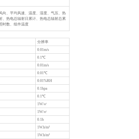
风向、平均风速、温度、湿度、气压、热
射、热电总辐射日累计、热电总辐射总累
照时数、组件温度
分辨率
0.01m/s
0.1℃
0.01m/s
0.01℃
）
0.01%RH
0.1hpa
0.1℃
1W/㎡
1W/㎡
0.1h
1W.h/m²
1W.h/m²