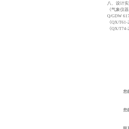
八、设计实
《气象仪器
Q/GDW 
《QX/T6
《QX/T7
您
您
联