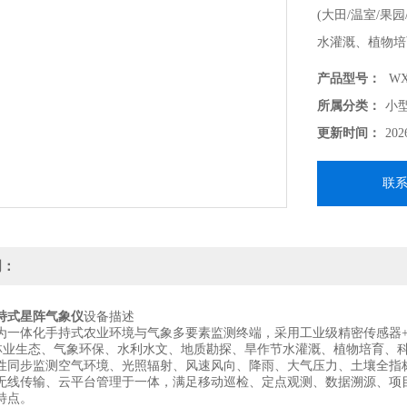
(大田/温室/
水灌溉、植物培
景设计。
产品型号：
WX
所属分类：
小
更新时间：
202
联
明：
持式星阵气象仪
设备描述
体化手持式农业环境与气象多要素监测终端，采用工业级精密传感器+智
、林业生态、气象环保、水利水文、地质勘探、旱作节水灌溉、植物培育、
性同步监测空气环境、光照辐射、风速风向、降雨、大气压力、土壤全指标
无线传输、云平台管理于一体，满足移动巡检、定点观测、数据溯源、项
特点。