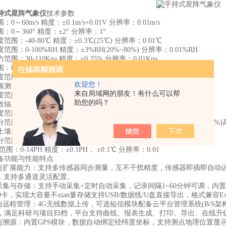
持式星阵气象仪
技术参数
60m/s 精度：±0.1m/s+0.01V 分辨率：0.01m/s
～360° 精度：±2° 分辨率：1°
-40-80℃ 精度：±0.3℃(25℃) 分辨率：0.01℃
0-100%RH 精度：±3%RH(20%~80%) 分辨率：0.01%RH
30-110Kpa 精度：±0.25% 分辨率：0.01Kpa
4mm/min 精度：≤±4% 分辨率：0.01mm
0-157286lux 精度：<±3% 分辨率：1lux
欢迎您！
围：400-5000ppm 精度：±(50ppm+5%读数值) 分辨率：1ppm
来自局域网的朋友！有什么可以帮
：0~+70℃ 精度：±1℃ 分辨率：0.1℃
助您的吗？
范围：0-2000W/m2 精度：<±3% 分辨率：1W/m2
-30～+70℃ 精度：±0.3(-10~50℃) 分辨率：0.01℃
：0～100% 精度：±3%(壤土)高有机质土壤(土壤有机碳含量>12%
壤类型进行标定 分辨率：0.01%
0~12800mg/L 精度：±3% 分辨率：1mg/L
0-14PH 精度：±0.1PH， ±0.1℃ 分辨率：0.01
功能与性能特点
扩展能力：支持多传感器同步测量，互不干扰精度，传感器即插即自动识别，
护，支持多通道灵活配置。
与存储：支持手动采集+定时自动采集，记录间隔1~60分钟可调，内置Fl
D卡，实现大容量不xian量存储支持USB/数据线/U盘直接导出，格式兼容E
程管理：4G无线数据上传，可选短信模块配备云平台管理系统(B/S架构)
，满足科研与项目归档，平台支持曲线、报表生成、打印、导出、在线升
溯源：内置GPS模块，数据自动绑定经纬度坐标，支持测点地理位置显