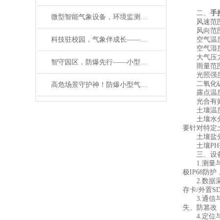
二、
手
微型智能气象设备，环境监测自动小型气象站筑牢生态环境监测防线
风速范围：0～
风向范围：0
科技驻校园，气象伴成长——校园自动小型气象站设备详解
空气温度范围：
空气湿度范围：
大气压力范围：
智守园区，防爆先行——小型气象站系统赋能
雨量范围：0-
光照强度范围：
二氧化碳测量范
高危场景守护神！防爆小型气象站系统，安全与精准双向奔赴
露点温度范围
光合有效辐射
土壤温度范围：
土壤水分范围
要针对特定土
土壤盐分范围：
土壤PH范围：
三、设备
1.测量与
极IP68防
2.数据采集
存卡/外置S
3.通信与远
失、防篡改
4.定位与