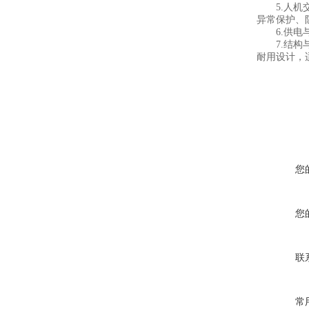
5.人机交
异常保护、
6.供电与
7.结构与环
耐用设计，
您
您
联
常