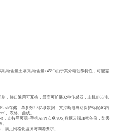
)高粘粒含量土壤(粘粒含量>45%)由于其介电弛豫特性，可能需
接口通用可互换，最高可扩展32种传感器，主机IP65/电
ash存储：单参数2.8亿条数据，支持断电自动保护标配4G内
xcel、表格、曲线。
，支持网页端+手机APP(安卓/iOS)数据云端加密备份，防丢
级。
示，满足网格化监测与溯源要求。