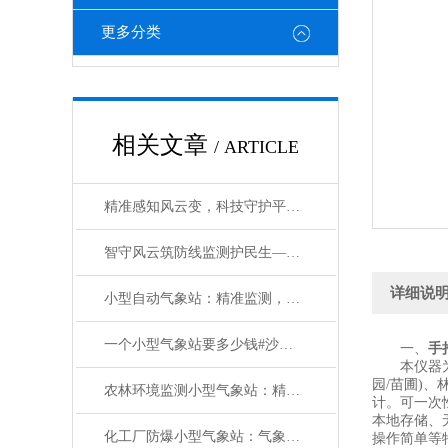
更多分类
相关文章
/ ARTICLE
精准感知风云变，科技守护平安行——高精度气象自动监测系统的实践与价值
智守风云筑防线监测护民生—五要素气象区域自动站赋能全域气象服务提质增效
详细说
小型自动气象站：精准监测，助力多领域应用
一个小型气象站要多少钱#沙尘资讯
一、
手
本仪器为一
园/苗圃)
农林环境监测小型气象站：精准监测农林微气候，筑牢生态防护科技屏障
计。可一次
本地存储、
化工厂防爆小型气象站：气象安全哨兵，守护高危工业场景安全生产
操作简单等