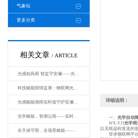
气象站
更多分类
相关文章
/ ARTICLE
光感知风雨 智监守安澜——光学水位雨量实时监测站赋能智慧水文防控
科技赋能雨情监测：物联网光学雨量监测站系统守护水文安全新防线
详细说明：
光感赋能测雨实时值守护安澜：光学自动雨量实时监测系统防汛减灾一道防线
光学赋能，智测云雨——实时在线光学雨量监测站筑牢气象监测防线
一、
光学自动
WX-YJ3
光学雨
以无线远程发送的
全天候守雨，全场景赋能——全自动光学雨量监测设备守护城乡安全与发展
登录物联网平台可