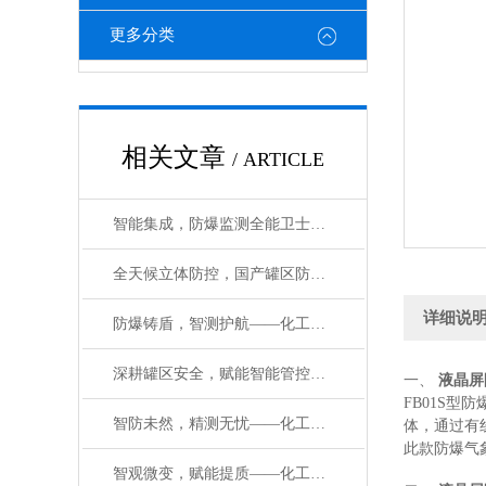
更多分类
相关文章
/ ARTICLE
智能集成，防爆监测全能卫士——一体化防爆气象检测系统#2026已更新
全天候立体防控，国产罐区防爆监测系统化解储罐泄漏爆炸隐患#2026已更新
详细说
防爆铸盾，智测护航——化工园区防爆监测气象站的核心优势与场景应用
深耕罐区安全，赋能智能管控——防爆气象站的核心价值解析
一、
液晶屏
FB01S
智防未然，精测无忧——化工园区防爆自动气象站赋能安全管控升级
体，通过有
此款防爆气
智观微变，赋能提质——化工厂区防爆自动观测系统的场景价值与实践意义