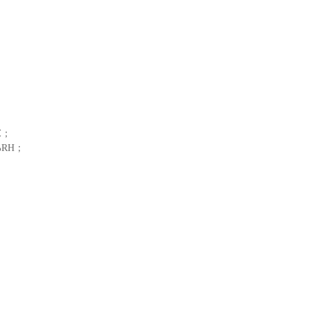
℃；
%RH；
；