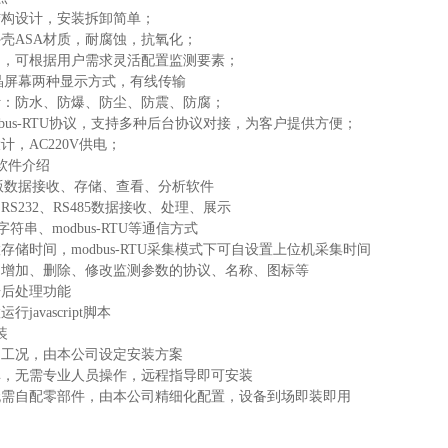
结构设计，安装拆卸简单；
外壳ASA材质，耐腐蚀，抗氧化；
制，可根据用户需求灵活配置监测要素；
液晶屏幕两种显示方式，有线传输
计：防水、防爆、防尘、防震、防腐；
dbus-RTU协议，支持多种后台协议对接，为客户提供方便；
计，AC220V供电；
软件介绍
机版数据接收、存储、查看、分析软件
RS232、RS485数据接收、处理、展示
n字符串、modbus-RTU等通信方式
存储时间，modbus-RTU采集模式下可自设置上位机采集时间
助增加、删除、修改监测参数的协议、名称、图标等
据后处理功能
javascript脚本
装
场工况，由本公司设定安装方案
单，无需专业人员操作，远程指导即可安装
无需自配零部件，由本公司精细化配置，设备到场即装即用