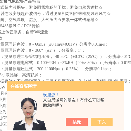
防爆气象设备
产品特点
藏式超声波探头，避免雨雪堆积的干扰，避免自然风遮挡☆
发射连续变频超声波信号，通过测量相对相位来检测风速风向☆
风向、空气温度、湿度、大气压力五要素一体式传感器☆
RS485接PLC / DCS传输
集器上传云服务，自带3年流量
数
原理超声波，0～60m/s（±0.1m/s+0.01V）分辨率0.01m/s；
量原理超声波，0～360°（±2°）；分辨率：1°；
：测量原理二极管结电压法，-40-80℃（±0.3℃（25℃）），分辨率0.01
测量原理电容式，0-100%RH（±3%RH（20%~80%））,分辨率：0.01
测量原理压阻式，300-1100Hpa（±0.25%），分辨率0.1hpa；
.3寸液晶屏，高清彩屏；
数据存储：不少于50万条；云服务数据存储：条/分钟，存储时间1年/周期
0W
业具有ISO质量管理体系、环境管理体系和职业健康管理体系认证
欢迎您！
企业具有计算机软件注册证书
来自局域网的朋友！有什么可以帮
助您的吗？
具有Ex ia IIC T6 Ga高等级防爆证书
业为3Aji信用企业
过GB3836.1-2010爆炸性环境第一部分：设备通用需求
GB3836.4-2010爆炸性环境第4部分：由本质安全型“i''保护设备
点