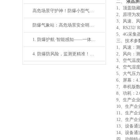
二、
液晶屏
1、顶盖隐
高危场景守护神！防爆小型气象站系统，安全与精准双向奔赴
2、原理为
3、风速、
防爆气象站：高危场景安全哨兵，筑牢实时监
4、RS232/ 
5、4G采
1. 防爆护航·智能感知——一体化五参数监测系统筑牢高危场景安全防线
三、技术参
1、风速：测量
4. 防爆防风险，监测更精准！五参数气象系统赋能石油化工、煤矿等高危领域
2、风向：测
3、空气温度
4、空气湿度：
5、大气压力：
6、屏幕：4
7、单机版
8、功耗：2.
9、生产企
10、生产
11、生产企业
12、生产企
13、设备通
14、设备通过
四、功能特