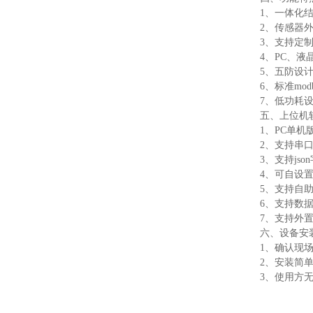
1、一体化
2、传感器
3、支持定
4、PC、
5、五防设
6、标准mo
7、低功耗设
五、上位机
1、PC单
2、支持串口
3、支持jso
4、可自设置
5、支持自
6、支持数
7、支持外置运行
六、设备安
1、确认现
2、安装简
3、使用方