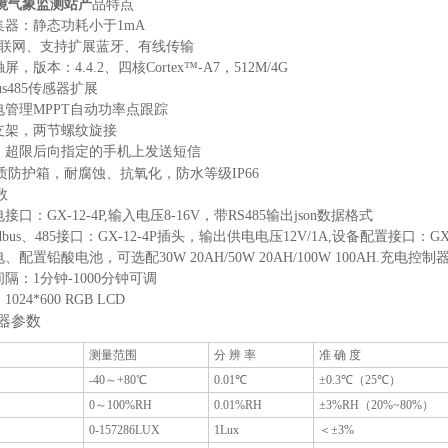
境气象监测站
产
品特点
集器：静态功耗小于1mA
RS联网、支持扩展蓝牙、有线传输
屏，版本：4.4.2、四核Cortex™-A7，512M/4G
bus485传感器扩展
电管理MPPT自动功率点跟踪
钢支架，两节螺纹旋接
警，超限后向指定的手机上发送短信
质防护箱，耐腐蚀、抗氧化，防水等级IP66
数
接口：GX-12-4P,输入电压8-16V，带RS485输出json数据格式
dbus、485接口：GX-12-4P插头，输出供电电压12V/1A,设备配置接口：G
、配置铅酸电池，可选配30W 20AH/50W 20AH/100W 100AH.充电
间隔：1分钟-1000分钟可调
024*600 RGB LCD
感器参数
测量范围
分 辨 率
准 确 度
-40～+80℃
0.01℃
±0.3℃（25℃）
0～100%RH
0.01%RH
±3%RH（20%~80%）
0-157286LUX
1Lux
＜±3%