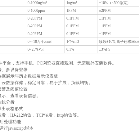
0-1000ug/m³
1ug/m³
±10%（<500微克）
0-1000ppm
1PPM
±2PPM
0-20PPM
0.1PPM
±1PPM
0-20PPM
0.1PPM
±1PPM
0-20PPM
0.1PPM
±1PPM
0～10万个/cm3
1个/cm3
读数±10%;离子迁移率≤±
0~25%Vol
0.1%
±3%FS
构软件平台，支持手机、PC浏览器直接观测、无需额外安装软件。
帐号、多设备登录
时数据展示与历史数据展示仪表板
器、云数据存储，稳定可靠，易于扩展，负载均衡。
信报警及阈值设置
图显示、查看设备信息。
曲线分析
导出表格形式
发，HJ-212协议，TCP转发，http协议等。
据后处理功能
行javascript脚本