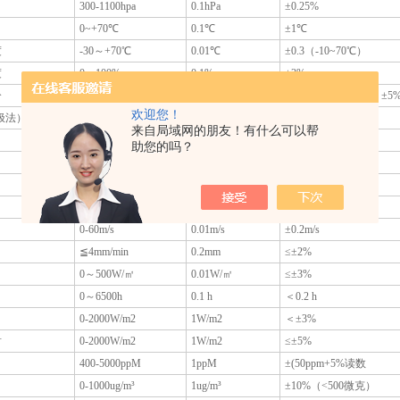
300-1100hpa
0.1hPa
±0.25%
0~+70℃
0.1℃
±1℃
度
-30～+70℃
0.01℃
±0.3（-10~70℃）
度
0～100%
0.1%
±3%
分
0~20000us/cm
1us/cm
±3（0~10000us/cm）
欢迎您！
极法）
0-14PH
0.01
±0.1PH
来自局域网的朋友！有什么可以帮
0~1999mg/kg
1 mg/kg
±2%
助您的吗？
0～75mm
0.1mm
±1%
0-360度
0.1度
±1度
0-60m/s
0.01m/s
±0.2m/s
0-60m/s
0.01m/s
±0.2m/s
≦4mm/min
0.2mm
≤±2%
0～500W/㎡
0.01W/㎡
≤±3%
0～6500h
0.1 h
＜0.2 h
0-2000W/m2
1W/m2
＜±3%
射
0-2000W/m2
1W/m2
≤±5%
400-5000ppM
1ppM
±(50ppm+5%读数
0-1000ug/m³
1ug/m³
±10%（<500微克）