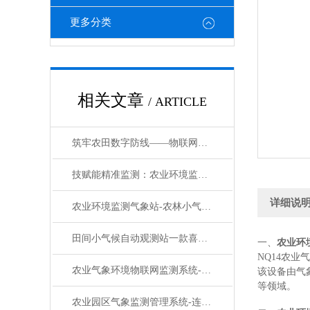
更多分类
相关文章
/ ARTICLE
筑牢农田数字防线——物联网气象监测系统助力现代农业提质增效
技赋能精准监测：农业环境监测总站绘就农业绿色发展新图景
详细说
农业环境监测气象站-农林小气候监测系统：应对不好天气，给作物撑起防护伞
田间小气候自动观测站一款喜从天降的田间小气候自动观测站#2024已更新
一、
农业环
NQ14农
农业气象环境物联网监测系统--农业气象环境物联网监测系统2024已更新
该设备由气
等领域。
农业园区气象监测管理系统-连连称赞农业园区气象监测管理系统#2024已更新