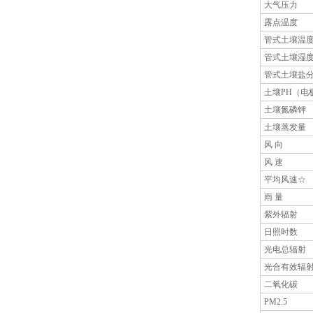
大气压力
露点温度
管式土壤温
管式土壤湿
管式土壤盐
土壤PH（电
土壤氮磷钾
土壤蒸发量
风 向
风 速
平均风速☆
雨 量
紫外辐射
日照时数
光电总辐射
光合有效辐
二氧化碳
PM2.5