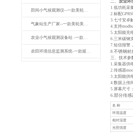
二、
农业环
1.低功耗采
田间小气候观测仪--一款美轮美奂的地面气象观测站 #2024已更新
2.标配GP
3.七寸安卓触
气象站生产厂家--一款美轮美奂的小型自动气象站#2024已更新
4.支持mod
5.太阳能充
农业小气候观测设备站 -一款生机盎然的农业环境保护监测站2024已更新
6.三米碳
7.短信报
农田环境信息监测系统-一款挺不错的农田生态系统气象站#2023已更新
不锈钢
8.
材
三、技术参
1.采集器供电
2.传感器mo
3.太阳能供电
4.数据上传
5.屏幕尺寸：1
6.部分传
名 称
环境温度
相对湿度
光照强度