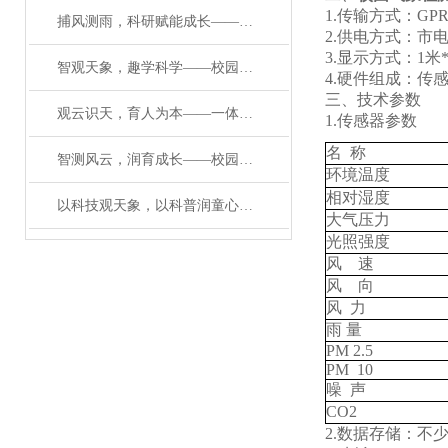
1.传输方式：G
捕风测雨，科研赋能成长——科研级校园气象检测设备核心解析#2026已更新
2.供电方式：市
3.显示方式：1米*
智观天象，趣学科学——校园教学自动气象观测站打造科普新场景
4.硬件组成：传
三、技术参数
观云识天，育人为本——一体化校园教学气象观测站的育人价值
1.传感器参数
名 称
智测风云，润育成长——校园环境一体化气象站赋能科学教育
环境温度
相对湿度
以科技观天象，以科普润童心——校园自动气象观测站赋能成长
大气压力
光照强度
风 速
风 向
风 力
雨 量
PM 2.5
PM 10
噪 声
CO2
2.数据存储：不少