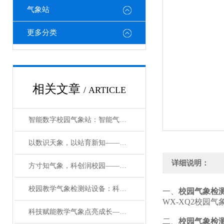
气象站
更多分类
相关文章
/ ARTICLE
智能数字校园气象站：智能气象护航，筑牢校园育人新阵地
以数识天象，以站育新知——智能数字校园气象站系统赋能校园科普
详细说明：
方寸知气象，科创润校园——一体化校园气象观测设备科普介绍#2026已更新
校园教学气象检测站设备：科技赋能气象，深耕实践育人
一、
校园气象检
WX-XQ2校园
科技赋能教学气象点亮成长—教学自动气象观测站，打造无围墙的科学实验室
二、
校园气象检