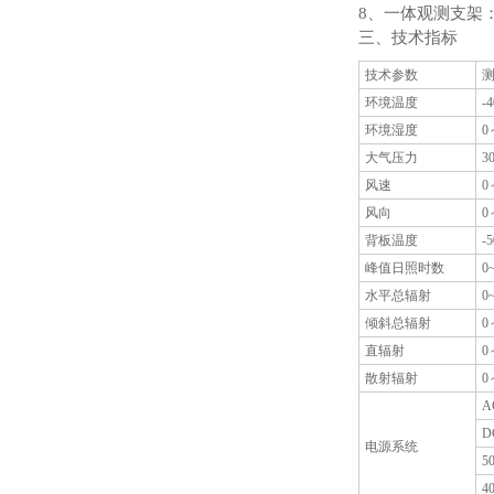
8、一体观测支架
三、技术指标
技术参数
环境温度
-
环境湿度
0
大气压力
3
风速
0
风向
0
背板温度
-
峰值日照时数
0
水平总辐射
0
倾斜总辐射
0
直辐射
0
散射辐射
0
A
D
电源系统
5
4