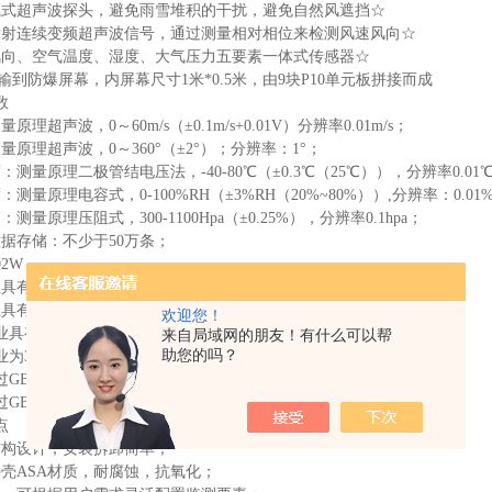
藏式超声波探头，避免雨雪堆积的干扰，避免自然风遮挡☆
发射连续变频超声波信号，通过测量相对相位来检测风速风向☆
风向、空气温度、湿度、大气压力五要素一体式传感器☆
2传输到防爆屏幕，内屏幕尺寸1米*0.5米，由9块P10单元板拼接而成
数
原理超声波，0～60m/s（±0.1m/s+0.01V）分辨率0.01m/s；
量原理超声波，0～360°（±2°）；分辨率：1°；
：测量原理二极管结电压法，-40-80℃（±0.3℃（25℃）），分辨率0.01
测量原理电容式，0-100%RH（±3%RH（20%~80%））,分辨率：0.01
测量原理压阻式，300-1100Hpa（±0.25%），分辨率0.1hpa；
数据存储：不少于50万条；
2W
业具有ISO质量管理体系、环境管理体系和职业健康管理体系认证
业具有计算机软件注册证书
欢迎您！
具有Ex ia IIC T6 Ga高等级防爆证书
来自局域网的朋友！有什么可以帮
助您的吗？
业为3Aji信用企业
过GB3836.1-2010爆炸性环境第一部分：设备通用需求
GB3836.4-2010爆炸性环境第4部分：由本质安全型“i''保护设备
点
结构设计，安装拆卸简单；
外壳ASA材质，耐腐蚀，抗氧化；