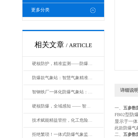
更多分类
相关文章
/ ARTICLE
硬核防护，精准监测——防爆气象站环境监测系统的技术内核与安全设计
防爆款气象站：智慧气象精准赋能，构建化工园区防爆安全新体系
详细说
智钢铁厂一体化防爆气象站：能气象精准监测，赋能钢铁工业绿色安全升级
硬核防爆，全域感知 —— 智能环境监测设备赋能工业园区安全管控#2026
一、
五参数
FB02型
技术赋能精益管控，化工危险场所防爆气象站助力化工行业合规增效双升级
显示于一体
此款防爆气
拒绝繁琐！一体式防爆气象监测仪，让工业环境监测更高效省心
二、
五参数