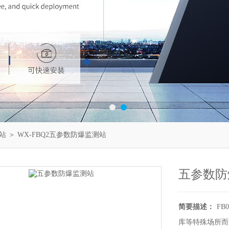
站
＞ WX-FBQ2五参数防爆监测站
五参数防
简要描述：
F
库等特殊场所而