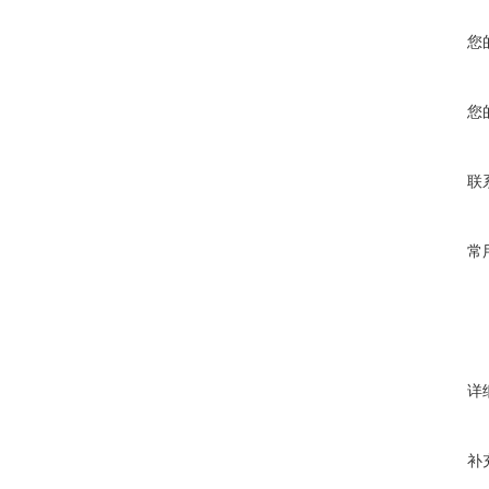
您
您
联
常
详
补