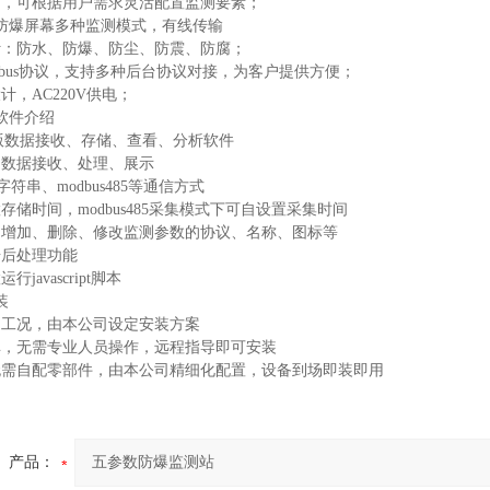
制，可根据用户需求灵活配置监测要素；
ED防爆屏幕多种监测模式，有线传输
计：防水、防爆、防尘、防震、防腐；
dbus协议，支持多种后台协议对接，为客户提供方便；
计，AC220V供电；
软件介绍
机版数据接收、存储、查看、分析软件
口数据接收、处理、展示
n字符串、modbus485等通信方式
存储时间，modbus485采集模式下可自设置采集时间
助增加、删除、修改监测参数的协议、名称、图标等
据后处理功能
javascript脚本
装
场工况，由本公司设定安装方案
单，无需专业人员操作，远程指导即可安装
无需自配零部件，由本公司精细化配置，设备到场即装即用
产品：