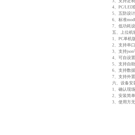
3、支持定
4、PC/L
5、五防设
6、标准mo
7、低功耗设
五、上位机
1、PC单
2、支持串
3、支持jso
4、可自设置
5、支持自
6、支持数
7、支持外置运行
六、设备安
1、确认现
2、安装简
3、使用方