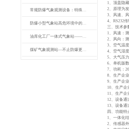
1、顶盖隐
2、原理为
常规防爆气象观测设备：特殊环境的安全监测守护者
3、风速、
4、RS23
防爆小型气象站高危环境中的安全气象守护者
三、技术参
1、风速：测量
油库化工厂一体式气象站——防爆款气象站：实时监测，为危化场所降风险
2、风向：测
3、空气温度
煤矿气象观测站—不止防爆更全能:自动气象站开启高危场景监测新篇
4、空气湿度：
5、大气压力：
6、单机版
7、功耗：20
8、生产企
9、生产企
10、生产企业
11、生产企
12、设备通
13、设备通过
四、功能特
1、一体化
2、传感器