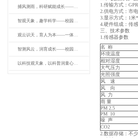
1.传输方式：G
捕风测雨，科研赋能成长——科研级校园气象检测设备核心解析#2026已更新
2.供电方式：市
3.显示方式：1米*
智观天象，趣学科学——校园教学自动气象观测站打造科普新场景
4.硬件组成：传
三、技术参数
观云识天，育人为本——一体化校园教学气象观测站的育人价值
1.传感器参数
名 称
智测风云，润育成长——校园环境一体化气象站赋能科学教育
环境温度
相对湿度
以科技观天象，以科普润童心——校园自动气象观测站赋能成长
大气压力
光照强度
风 速
风 向
风 力
雨 量
PM 2.5
PM 10
噪 声
CO2
2.数据存储：不少