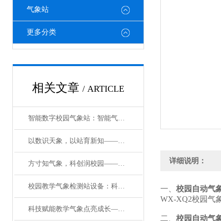
气象站
更多分类
相关文章
/ ARTICLE
智能数字校园气象站：智能气象护航，筑牢校园育人新阵地
以数识天象，以站育新知——智能数字校园气象站系统赋能校园科普
详细说明：
方寸知气象，科创润校园——一体化校园气象观测设备科普介绍#2026已更新
校园教学气象检测站设备：科技赋能气象，深耕实践育人
一、
校园自动气
WX-XQ2校园
科技赋能教学气象点亮成长—教学自动气象观测站，打造无围墙的科学实验室
二、
校园自动气