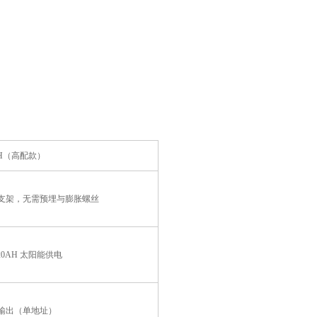
1H（高配款）
支架，无需预埋与膨胀螺丝
20AH 太阳能供电
5 输出（单地址）