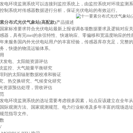
发电环境监测系统可以连接到监控系统上，由监控系统对环境监测
控制系统对传感器数据进行分析，保证光伏电站的有效运行。
素分布式光伏气象站(高配款)
产品描述
国家标准要求符合光伏电站最新上报省调各项数据要求及逻辑对应
感器，具有完mei的余弦特性、快速响应、零偏移和宽温度响应的性
年来服务国内外光伏电站用户的丰富经验，传感器库存充足，完整的生
务，快捷的物流运输体系。
用
光伏发电、太阳能资源评估
系统监控、大气能量平衡研究
演得到的太阳辐射数据校准和验证
研究、热交换研究、气候变化研究
期光资源预估处理，营收评估
范
发电环境监测系统的选址需要考虑很多因素，站点应该建立在全年
国际观测方法、国家观测规范、电力行业标准及多年丰富的现场选
规范指导文件。
数
V