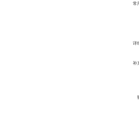
常
详
补