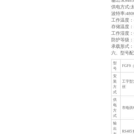
输出:RS48
供电方式:太阳
波特率:480
工作温度：-4
存储温度：-4
工作湿度：0
防护等级：I
承载形式：
六、型号配
型
FGF9
号
安
装
工字型
方
丝
式
供
电
市电供
方
式
输
出
RS485