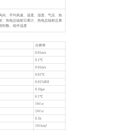
风向、平均风速、温度、湿度、气压、热
射、热电总辐射日累计、热电总辐射总累
照时数、组件温度
分辨率
0.01m/s
0.1℃
0.01m/s
0.01℃
）
0.01%RH
0.1hpa
0.1℃
1W/㎡
1W/㎡
0.1h
1W.h/m²