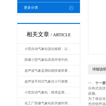
更多分类
相关文章
/ ARTICLE
小型自动气象站选址秘籍：让数据精准“扎根”
防爆小型气象站高危环境中的安全气象守护者
详细说
超声波气象监测站能快速部署的智慧气象设备
超声波手持式气象仪小巧便携的“气象小能手”
一、
十一要
分布式光伏
小型自动气象站：精准监测，助力多领域应用
设施。
为了保证光
化工厂防爆气象站的关键作用与运行管理
光伏组件温