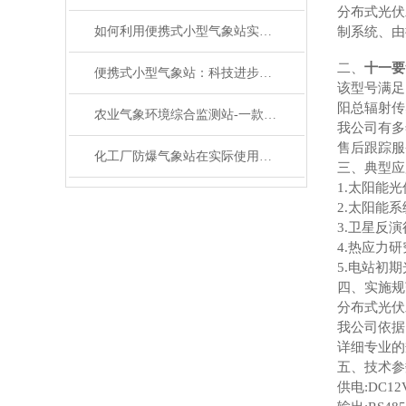
分布式光伏
如何利用便携式小型气象站实现精准气象监测？
制系统、由
二、
十一要
便携式小型气象站：科技进步带来的便利
该型号满足
阳总辐射传
农业气象环境综合监测站-一款春风化雨的室外超声波气象站#2022已更新
我公司有多
售后跟踪服
化工厂防爆气象站在实际使用中有着7大功能特点
三、典型应
1.太阳能
2.太阳能
3.卫星反
4.热应力
5.电站初
四、实施规
分布式光伏
我公司依据
详细专业的
五、技术参
供电:DC12