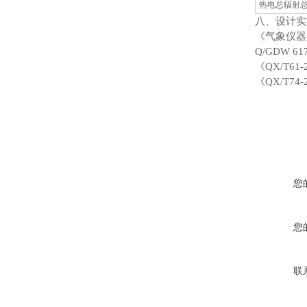
热电总辐射
八、设计实
《气象仪器
Q/GDW 
《QX/T6
《QX/T7
您
您
联