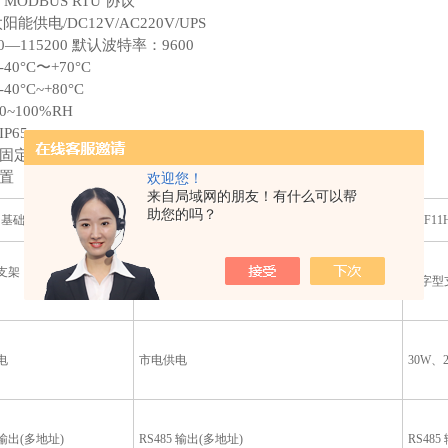
5 MODBUS RTU 协议
能供电/DC12V/AC220V/UPS
0—115200 默认波特率：9600
0°C〜+70°C
0°C~+80°C
~100%RH
P65
固定支架 2m
置
欢迎您！
来自局域网的朋友！有什么可以帮
助您的吗？
（基础款）
FGF11（标准款）
FGF1
支架，无需预埋与膨胀螺
工字型支架，无需预埋与膨胀螺丝
工字型
电
市电供电
30W、
 输出(多地址)
RS485 输出(多地址)
RS48