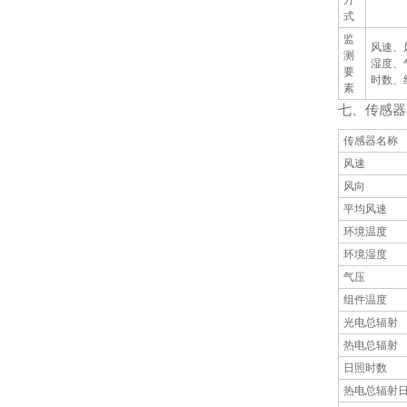
方
式
监
风速、
测
湿度、
要
时数、
素
七、传感器
传感器名称
风速
风向
平均风速
环境温度
环境湿度
气压
组件温度
光电总辐射
热电总辐射
日照时数
热电总辐射