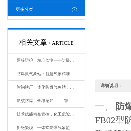
更多分类
相关文章
/ ARTICLE
硬核防护，精准监测——防爆气象站环境监测系统的技术内核与安全设计
防爆款气象站：智慧气象精准赋能，构建化工园区防爆安全新体系
详细说明：
智钢铁厂一体化防爆气象站：能气象精准监测，赋能钢铁工业绿色安全升级
硬核防爆，全域感知 —— 智能环境监测设备赋能工业园区安全管控#2026
一、
防
技术赋能精益管控，化工危险场所防爆气象站助力化工行业合规增效双升级
FB02
拒绝繁琐！一体式防爆气象监测仪，让工业环境监测更高效省心