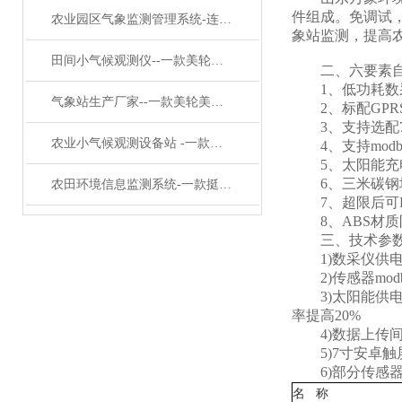
件组成。免调试
农业园区气象监测管理系统-连连称赞农业园区气象监测管理系统#2024已更新
象站监测，提高
田间小气候观测仪--一款美轮美奂的地面气象观测站 #2024已更新
二、
六要素
1、低功耗数采
气象站生产厂家--一款美轮美奂的小型自动气象站#2024已更新
2、标配GPR
3、支持选配7寸液晶
农业小气候观测设备站 -一款生机盎然的农业环境保护监测站2024已更新
4、支持modbu
5、太阳能充电
6、三米碳钢塔
农田环境信息监测系统-一款挺不错的农田生态系统气象站#2023已更新
7、超限后可P
8、ABS材质防
三、技术参
1)数采仪供电接口
2)传感器modbu
3)太阳能供电、配
率提高20%
4)数据上传间隔
5)7寸安卓触屏，屏
6)部分传感器
名 称