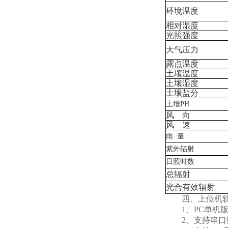
环境温度
相对湿度
光照强度
大气压力
露点温度
土壤温度
土壤湿度
土壤盐分
土壤PH
风 向
风 速
雨 量
紫外辐射
日照时数
总辐射
光合有效辐射
四、上位机软
1、PC单机版
2、支持串口数