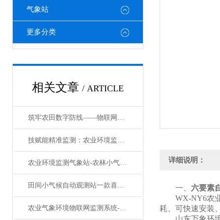
气象站
更多分类
相关文章
/ ARTICLE
筑牢农田数字防线——物联网气象监测系统助力现代农业提质增效
技赋能精准监测：农业环境监测总站绘就农业绿色发展新图景
详细说明：
农业环境监测气象站-农林小气候监测系统：应对不好天气，给作物撑起防护伞
田间小气候自动观测站一款喜从天降的田间小气候自动观测站#2024已更新
一、
六要素
WX-NY6农
农业气象环境物联网监测系统--农业气象环境物联网监测系统2024已更新
耗、可快速安装
山东万象环境农