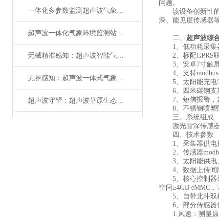
问题。
一体化多参数监测超声波气象站：精准感知，守护万物安澜
该设备创新性的采用
深、能见度传感器
超声波一体化气象环境监测站：精准感知，赋能全域智慧监测#2026已更新
二、
超声波综
1、低功耗采集器
无械精准感知：超声波智能气象监测设备的革新之力
2、标配GPRS
3、安卓7寸触屏，版本
4、支持modbus
无界感知：超声波一体式气象监测站，重构气象数据新生态
5、太阳能充电管
6、四米碳钢支
7、短信报警，超
超声波守望：超声波草原生态监测站科技为草原生态筑起智慧屏障
8、不锈钢喷塑防
三、系统组成
激光雪深传感器、
四、技术参数
1、采集器供电接口：G
2、传感器modbus
3、太阳能供电、配置
4、数据上传间隔：3
5、核心控制器采用An
空间≥4GB eMM
5、自带北斗双
6、部分传感器
1.风速：测量原理超声波