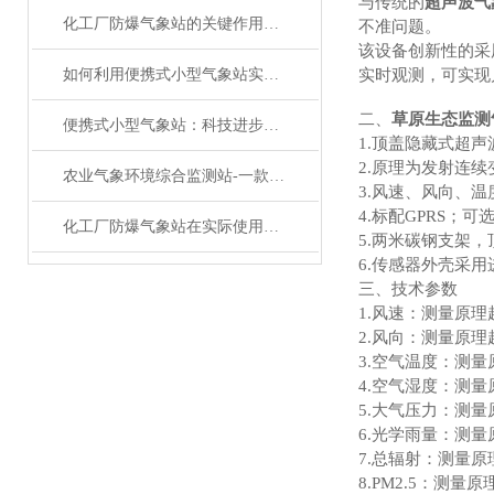
与传统的
超声波气
化工厂防爆气象站的关键作用与运行管理
不准问题。
该设备创新性的采
如何利用便携式小型气象站实现精准气象监测？
实时观测，可实现
二、
草原生态监测
便携式小型气象站：科技进步带来的便利
1.顶盖隐藏式超
2.原理为发射连
农业气象环境综合监测站-一款春风化雨的室外超声波气象站#2022已更新
3.风速、风向、温
4.标配GPRS；可
化工厂防爆气象站在实际使用中有着7大功能特点
5.两米碳钢支架
6.传感器外壳采用
三、技术参数
1.风速：测量原理超声
2.风向：测量原理超
3.空气温度：测量原
4.空气湿度：测量原
5.大气压力：测量原理
6.光学雨量：测量原
7.总辐射：测量原理
8.PM2.5：测量原