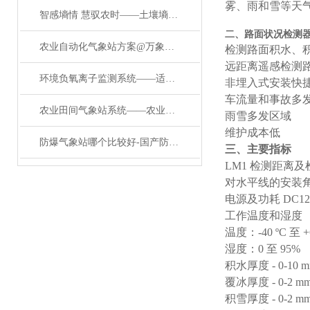
雾、雨和雪等天
智感墒情 慧驭农时——土壤墒情气象多参数监测系统赋能现代农业高质量发展
二、
路面状况检测
农业自动化气象站方案@万象环境《寒潮新闻》
检测路面积水、
远距离遥感检测
环境负氧离子监测系统——适用于森林公园的景区负氧离子环境监测系统
非埋入式安装快
车流量和事故多
农业田间气象站系统——农业小气候自动气象站：田间气候的 “超级翻译官”
雨雪多发区域
维护成本低
防爆气象站哪个比较好-国产防爆气象站厂家-有ct6证书
三、主要指标
LM1 检测距离及检
对水平线的安装角度
电源及功耗 DC12-
工作温度和湿度
温度：-40 ºC 至 +
湿度：0 至 95%
积水厚度 - 0-10 
覆冰厚度 - 0-2 m
积雪厚度 - 0-2 m