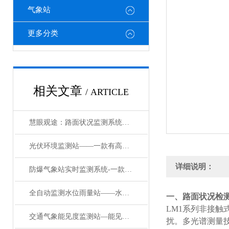
气象站
更多分类
相关文章
/ ARTICLE
慧眼观途：路面状况监测系统的“隐形守护”
光伏环境监测站——一款有高精度传感器的光伏环境监测站2024已更新
详细说明：
防爆气象站实时监测系统-一款珠光宝气国产罐区防爆气象站#2023已更新
全自动监测水位雨量站——水位站水位监测系统：现代水文监测的关键利器
一、
路面状况检
LM1系列非接
交通气象能见度监测站—能见度智能监测系统：让恶劣天气下的出行更安心
扰。多光谱测量