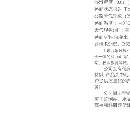
湿滑程度 - 0.0
路面状态报告 干燥
公路天气现象（
路面温度： -40 ºC 
天气现象: 雨；
路面材料 混凝土
通讯 RS485、RS2
山东万象环境科技
于一体的源tou厂
察、校园教育等域
公司拥有优良的
持以“产品为中
户提供质量好的
务!
公司目主营的产
离子监测站、水
高校和科研院所