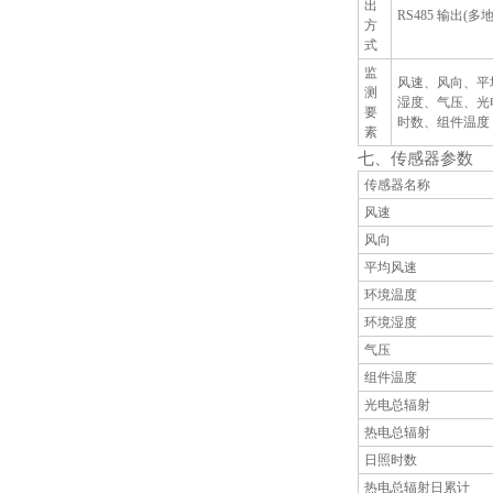
出
RS485 输出(多
方
式
监
风速、风向、平
测
湿度、气压、光
要
时数、组件温度
素
七、传感器参数
传感器名称
风速
风向
平均风速
环境温度
环境湿度
气压
组件温度
光电总辐射
热电总辐射
日照时数
热电总辐射日累计