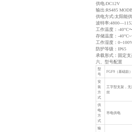
供电:DC12V
输出:RS485 MOD
供电方式:太阳能供电/
波特率:4800—11
工作温度：-40°C〜
存储温度：-40°C~+
工作湿度：0~100
防护等级：IP65
承载形式：固定支架
六、型号配置
型
FGF9（基础款
号
安
装
工字型支架，无
方
丝
式
供
电
市电供电
方
式
输