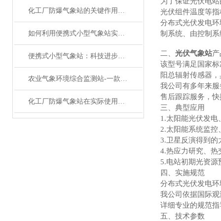
为了保证光伏电站
化工厂防爆气象站的关键作用与运行管理
光伏组件温度等指
分布式光伏发电环
如何利用便携式小型气象站实现精准气象监测？
制系统、由控制系
二、
光伏气象站
产
便携式小型气象站：科技进步带来的便利
该型号满足国家标
阳总辐射传感器，
农业气象环境综合监测站-一款春风化雨的室外超声波气象站#2022已更新
我公司有多年来服
售后跟踪服务，快
化工厂防爆气象站在实际使用中有着7大功能特点
三、典型应用
1.太阳能光伏发
2.太阳能系统监
3.卫星反演得到
4.热应力研究、
5.电站初期光资
四、实施规范
分布式光伏发电环
我公司依据国际观
详细专业的规范指
五、技术参数