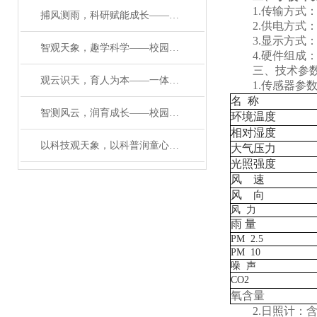
1.传输方式：G
捕风测雨，科研赋能成长——科研级校园气象检测设备核心解析#2026已更新
2.供电方式：
3.显示方式：2
智观天象，趣学科学——校园教学自动气象观测站打造科普新场景
4.硬件组成：传
三、技术参
观云识天，育人为本——一体化校园教学气象观测站的育人价值
1.传感器参
名 称
智测风云，润育成长——校园环境一体化气象站赋能科学教育
环境温度
相对湿度
以科技观天象，以科普润童心——校园自动气象观测站赋能成长
大气压力
光照强度
风 速
风 向
风 力
雨 量
PM 2.5
PM 10
噪 声
CO2
氧含量
2.日照计：含6