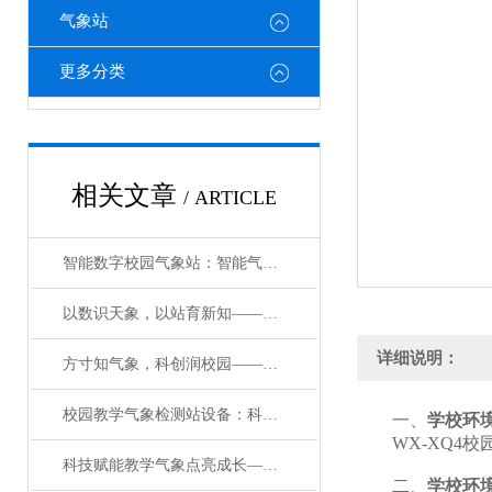
气象站
更多分类
相关文章
/ ARTICLE
智能数字校园气象站：智能气象护航，筑牢校园育人新阵地
以数识天象，以站育新知——智能数字校园气象站系统赋能校园科普
详细说明：
方寸知气象，科创润校园——一体化校园气象观测设备科普介绍#2026已更新
校园教学气象检测站设备：科技赋能气象，深耕实践育人
一、
学校环
WX-XQ4校
科技赋能教学气象点亮成长—教学自动气象观测站，打造无围墙的科学实验室
二、
学校环