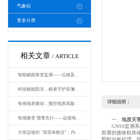
气象站
更多分类
相关文章
/ ARTICLE
智能赋能形变监测——位移及建筑物沉降观测监测站功能与应用
科技赋能防汛，精准守护安澜——矿区安全防汛监测预警系统助力矿山平安运营
详细说明：
智感地表微动，预控地质风险——GNSS监测预警系统的实践与革新
智感微变 预警先行——边坡地质灾害监测预警系统的技术革新与实践
一、
地质灾
GNSS监测系
大坝边坡的 “深层体检仪”：内部位移监测站如何筑牢安全屏障
部署的接收机终
即时分析处理，