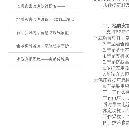
从数据流程及功
地质灾害监测仪器设备——一款一物降一物的地质灾害监测设备#2024已更新
地质灾害监测设备-一款做工精良的地质灾害监测仪#2023已更新
二、
地质灾
1.支持BEIDOU 
行业新风向，智慧防爆气象监测服务系统开启防爆监测智能化时代
平差解算软件，
2.产品融合倾
全域实时监测，赋能碧水守护——多参数水质自动监测站系统应用赋能
3.产品基于芯
4.产品支持4G/
水位测报系统——突破传统局限：雷达流速监测系统的多维度优势解析
5.产品搭载高性
6.依据应用场
7.前端嵌入恒
大保证数据可靠
8.产品采用铝
三、工作条
工作电压：12V
瞬时最大电流：<5
额定功耗：小于
工作温度：-40°
四、技术参