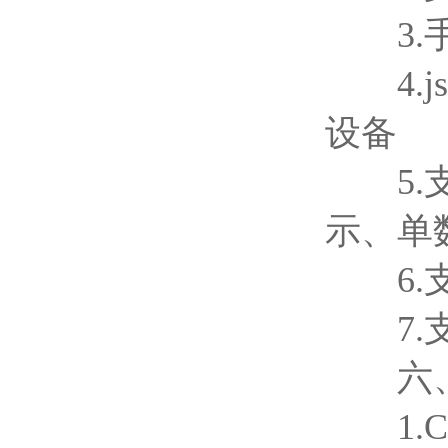
3.手
4.js
设备
5.支
示、单
6.支
7.支持
六、
1.C