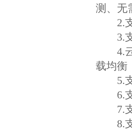
测、无
2.支
3.支
4.云
载均衡
5.支
6.支
7.支
8.支