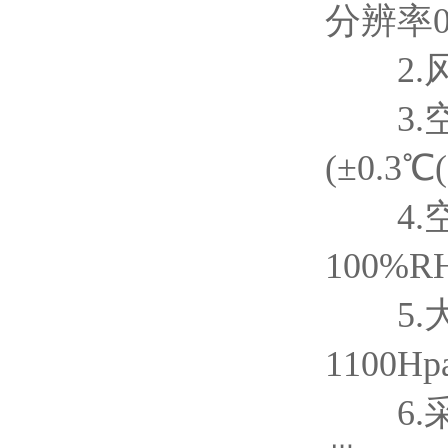
分辨率0.
2.风向
3.空
(±0.3
4.空
100%R
5.大
1100Hp
6.采