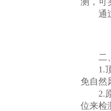
测，可
通过数
二
1.顶
免自然
2.原
位来检