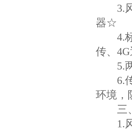
3.风
器☆
4.标配
传、4
5.两
6.传
环境，
三、
1.风速