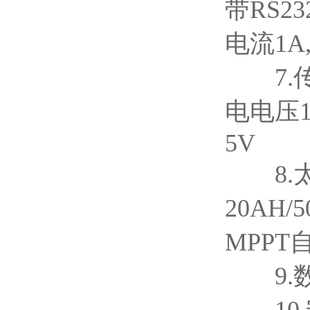
带RS2
电流1A
7.传感
电电压1
5V
8.太
20AH/
MPP
9.数