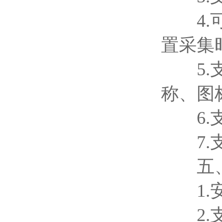
4.可
置采集
5.支
称、图
6.支
7.支持
五、安
1.安
2.支