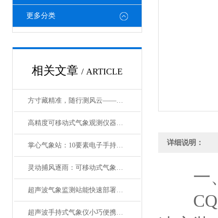
更多分类
相关文章
/ ARTICLE
方寸藏精准，随行测风云——便携式五参数电子气象仪赋能多领域高效作业
高精度可移动式气象观测仪器：方寸藏锋芒，移动护安行
详细说明：
掌心气象站：10要素电子手持气象仪的精准赋能
灵动捕风逐雨：可移动式气象观测仪器的硬核实力
一
超声波气象监测站能快速部署的智慧气象设备
CQX
超声波手持式气象仪小巧便携的“气象小能手”