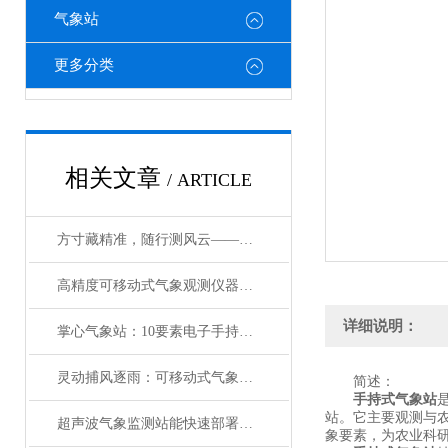
气象站
更多分类
相关文章
/ ARTICLE
方寸藏精准，随行测风云——便携式五参数电子气象仪赋能多领域高效作业
高精度可移动式气象观测仪器：方寸藏锋芒，移动护安行
详细说明：
掌心气象站：10要素电子手持气象仪的精准赋能
灵动捕风逐雨：可移动式气象观测仪器的硬核实力
简述：
手持式气象站
站。它主要观测与
超声波气象监测站能快速部署的智慧气象设备
象要素，为农业科