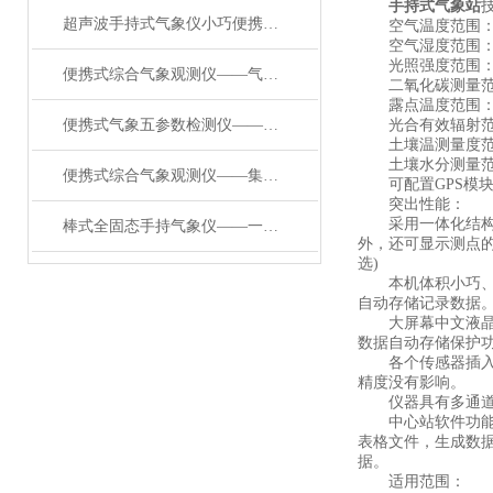
手持式气象站
超声波手持式气象仪小巧便携的“气象小能手”
空气温度范围：-30
空气湿度范围：0～
光照强度范围：0～20
便携式综合气象观测仪——气象数据宝库的应急移动式气象站2024已更新
二氧化碳测量范围：0
露点温度范围：-20
便携式气象五参数检测仪——一款集多项气象要素于一体的便携式手持气象站
光合有效辐射范围：400
土壤温测量度范围：-
土壤水分测量范围：
便携式综合气象观测仪——集多项气象要素于一体的手持气象仪2024顺丰包邮
可配置GPS模块,G
突出性能：
采用一体化结构设
棒式全固态手持气象仪——一款真省劲儿的便携式地面观测站#2024已更新
外，还可显示测点的
选)
本机体积小巧、美
自动存储记录数据
大屏幕中文液晶显
数据自动存储保护
各个传感器插入主
精度没有影响。
仪器具有多通道自
中心站软件功能*
表格文件，生成数
据。
适用范围：