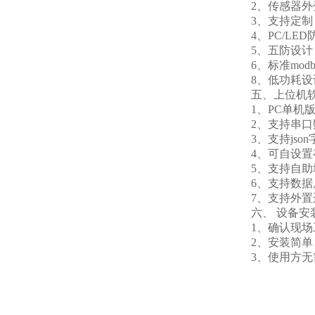
2、传感器外壳
3、支持定制，
4、PC/LED
5、五防设计：
6、标准modb
8、低功耗设计，
五、上位机软
1、PC单机版
2、支持串口数
3、支持json字
4、可自设置存储
5、支持自助增
6、支持数据
7、支持外置运行ja
六、 设备安
1、确认现场工
2、安装简单，
3、使用方无需