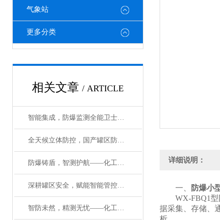
气象站
更多分类
相关文章
/ ARTICLE
智能集成，防爆监测全能卫士——一体化防爆气象检测系统#2026已更新
全天候立体防控，国产罐区防爆监测系统化解储罐泄漏爆炸隐患#2026已更新
详细说明：
防爆铸盾，智测护航——化工园区防爆监测气象站的核心优势与场景应用
深耕罐区安全，赋能智能管控——防爆气象站的核心价值解析
一、
防爆小
WX-FBQ1
智防未然，精测无忧——化工园区防爆自动气象站赋能安全管控升级
据采集、存储、
析。