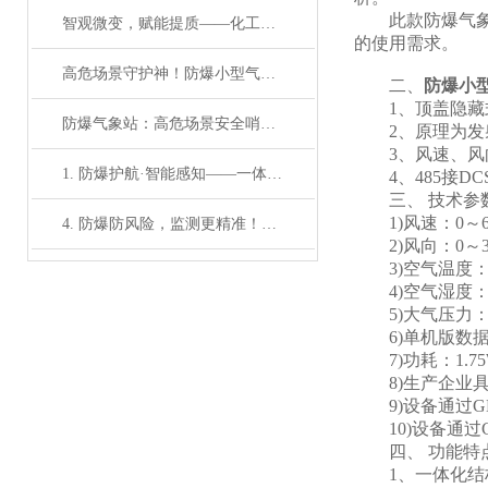
此款防爆气象站
智观微变，赋能提质——化工厂区防爆自动观测系统的场景价值与实践意义
的使用需求。
高危场景守护神！防爆小型气象站系统，安全与精准双向奔赴
二、
防爆小
1、顶盖隐藏式超声
防爆气象站：高危场景安全哨兵，筑牢实时监
2、原理为发射连续
3、风速、风向、空
1. 防爆护航·智能感知——一体化五参数监测系统筑牢高危场景安全防线
4、485接DC
三、 技术参
1)风速：0～60m/s
4. 防爆防风险，监测更精准！五参数气象系统赋能石油化工、煤矿等高危领域
2)风向：0～360°(
3)空气温度：-4
4)空气湿度：0～
5)大气压力：300
6)单机版数据存
7)功耗：1.75
8)生产企业具有Ex
9)设备通过GB3
10)设备通过GB3
四、 功能特
1、一体化结构