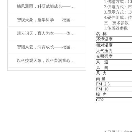
1.传输方式：GP
捕风测雨，科研赋能成长——科研级校园气象检测设备核心解析#2026已更新
2.供电方式：市
3.显示方式：1米*
4.硬件组成：传感
智观天象，趣学科学——校园教学自动气象观测站打造科普新场景
三、技术参数
1.传感器参数
观云识天，育人为本——一体化校园教学气象观测站的育人价值
名 称
环境温度
相对湿度
智测风云，润育成长——校园环境一体化气象站赋能科学教育
大气压力
光照强度
以科技观天象，以科普润童心——校园自动气象观测站赋能成长
风 速
风 向
风
力
雨 量
PM
2.5
PM 10
噪
声
CO2