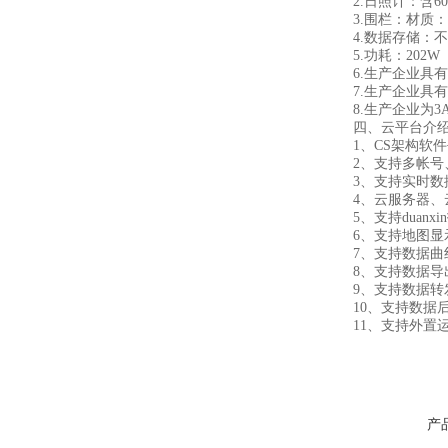
2.日照计：含60
3.围栏：材质：PV
4.数据存储：不
5.功耗：202W
6.生产企业具有
7.生产企业具有
8.生产企业为3
四、云平台介
1、CS架构软件
2、支持多帐号
3、支持实时数据
4、云服务器、云
5、支持duanxi
6、支持地图显示
7、支持数据曲
8、支持数据导
9、支持数据转发，H
10、支持数据后
11、支持外置运行ja
产