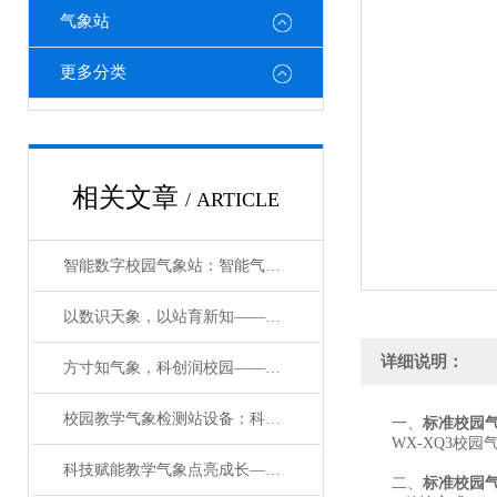
气象站
更多分类
相关文章
/ ARTICLE
智能数字校园气象站：智能气象护航，筑牢校园育人新阵地
以数识天象，以站育新知——智能数字校园气象站系统赋能校园科普
详细说明：
方寸知气象，科创润校园——一体化校园气象观测设备科普介绍#2026已更新
校园教学气象检测站设备：科技赋能气象，深耕实践育人
一、
标准校园
WX-XQ3校园
科技赋能教学气象点亮成长—教学自动气象观测站，打造无围墙的科学实验室
二、
标准校园