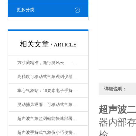
更多分类
相关文章
/ ARTICLE
方寸藏精准，随行测风云——便携式五参数电子气象仪赋能多领域高效作业
高精度可移动式气象观测仪器：方寸藏锋芒，移动护安行
详细说明：
掌心气象站：10要素电子手持气象仪的精准赋能
灵动捕风逐雨：可移动式气象观测仪器的硬核实力
超声波
超声波气象监测站能快速部署的智慧气象设备
器内部存
检。
超声波手持式气象仪小巧便携的“气象小能手”