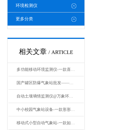
环境检测仪
更多分类
相关文章
/ ARTICLE
多功能移动环境监测仪-一款喜出望外的便携式气象设备#2023已更新
国产罐区防爆气象站批发——液晶屏显示直观便捷厂界VOC气象站#2024已更新
自动土壤墒情监测仪@万象环境#强对流天气新闻
中小校园气象站设备-一款形形色色的校园自动气象站设备#2023已更新
移动式小型自动气象站-一款如火如荼的小型可移动气象站#2023已更新