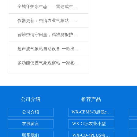
全域守护水生态——雷达式生态流量监测设备的全场景应用与实用价值
仪器更新：虫情农业气象站——一款昼夜生产的农林气象观测站#2024
智辨虫情守田垄，精准测报护丰年——自动分类虫情测报识别系统的应用价值
超声波气象站自动设备-一款出水芙蓉的大棚智能农业气象站#2023已更新
多功能便携气象观察站-一家彬彬有礼的移动气象站厂家#2023热点/要闻
公司介绍
推荐产品
公司介绍
WX-CEMS-B超低cems烟气监测系
在线留言
WX-CQ5农业小型气象站
联系我们
WX-CQ-4PLUS虫情测报灯