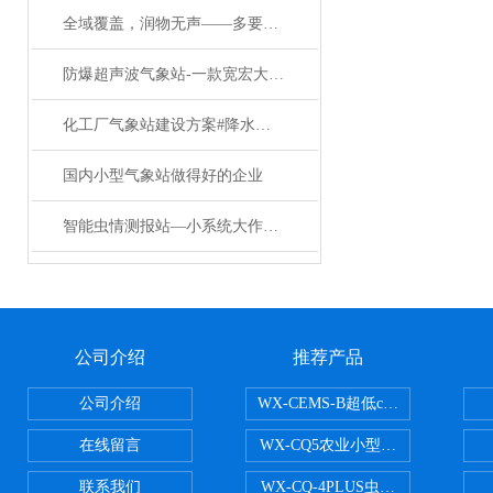
全域覆盖，润物无声——多要素新型自动气象站的场景赋能实践
防爆超声波气象站-一款宽宏大度的防爆气象监测仪（有ct6防爆证书）
化工厂气象站建设方案#降水新闻
国内小型气象站做得好的企业
智能虫情测报站—小系统大作用：智能化虫情监测如何助力现代农业降本增效
公司介绍
推荐产品
公司介绍
WX-CEMS-B超低cems烟气监测系
在线留言
WX-CQ5农业小型气象站
联系我们
WX-CQ-4PLUS虫情测报灯