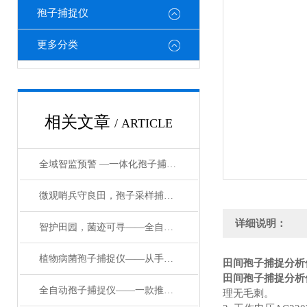
孢子捕捉仪
更多分类
相关文章
/ ARTICLE
全域智监预警 —一体化孢子捕捉监测系统赋能绿色农业，守护粮食与生态安全
微观哨兵守良田，孢子采样捕捉仪筑牢农林病害防控第一道防线
详细说明：
智护田园，菌迹可寻——全自动植物病菌孢子捕捉仪的守护之道
植物病菌孢子捕捉仪——从手动到自动，孢子捕捉仪如何重塑病害监测？
田间孢子捕捉分析
田间孢子捕捉分析
全自动孢子捕捉仪——一款推动农业现代化果园孢子捕捉仪#2024已更新
理无毛刺。