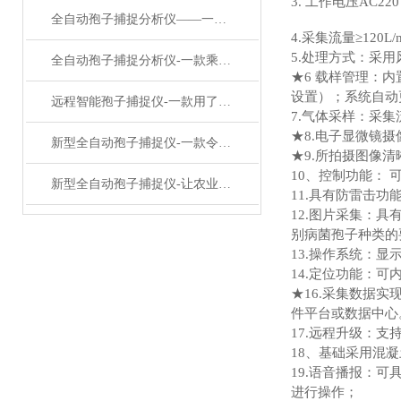
3. 工作电压AC
全自动孢子捕捉分析仪——一款加速新品种培育孢子自动捕捉系统2024已更新
4.采集流量≥120L/
5.处理方式：采
全自动孢子捕捉分析仪-一款乘风破浪的孢子采样捕捉仪#2023推荐
★6 载样管理：
设置）；系统自动
远程智能孢子捕捉仪-一款用了笑哈哈的病害孢子捕捉仪#2023已更新
7.气体采样：采集
★8.电子显微镜摄
新型全自动孢子捕捉仪-一款令人赞叹不已的孢子自动捕捉系统#已更新
★9.所拍摄图像
10、控制功能：
新型全自动孢子捕捉仪-让农业叹为观止的智能孢子捕捉仪#2022已更新
11.具有防雷击功
12.图片采集：
别病菌孢子种类的
13.操作系统：显示
14.定位功能：可
★16.采集数据实现
件平台或数据中心
17.远程升级：
18、基础采用混
19.语音播报：
进行操作；