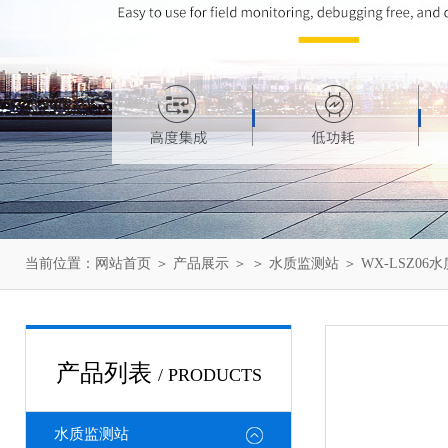
当前位置：
网站首页
＞
产品展示
＞ ＞
水质监测站
＞ WX-LSZ0
产品列表
/ PRODUCTS
水质监测站