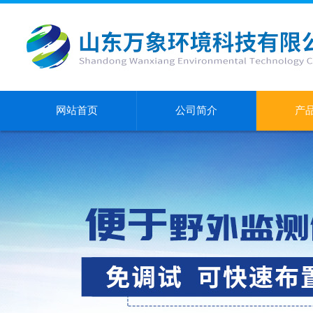
网站首页
公司简介
产