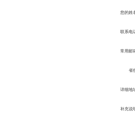
您的姓
联系电
常用邮
省
详细地
补充说