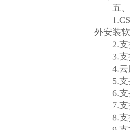
五、云
1.CS
外安装
2.支
3.支
4.云
5.支
6.支
7.支
8.支
9.支持