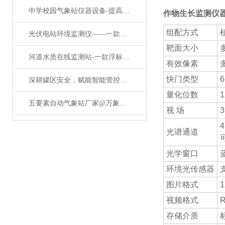
中学校园气象站仪器设备-提高气象预报的准确性中小学校园气象站
作物生长监测仪
组配方式
光伏电站环境监测仪——一款有大数据分析的光伏电站环境监测仪2024已更新
靶面大小
多
河道水质在线监测站-一款浮标式在线水质监测站#2023已更新
有效像素
多
快门类型
深耕罐区安全，赋能智能管控——防爆气象站的核心价值解析
量化位数
1
五要素自动气象站厂家@万象环境#降雨降温资讯
视 场
3
4
光谱通道
光学窗口
环境光传感器
图片格式
1
视频格式
R
存储介质