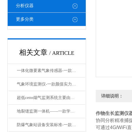
分析仪器
更多分类
相关文章
/ ARTICLE
一体化微要素气象传感器-一款君子之交的多合一气象传感器#2023已更新
气象环境监测仪-一款颜值实力都在的气象环境监测设备#2023已更新
详细说明：
超低cems烟气监测系统主要由以下几个子系统组成
地裂缝监测一体机——一款学而不厌诲人不倦的地裂缝监测一体机
作物生长监测仪
协同分析精准捕捉
防爆气象站设备安装标准-一款精雕细刻的防爆自动气象站厂家#2023已更新
可通过4G/Wi